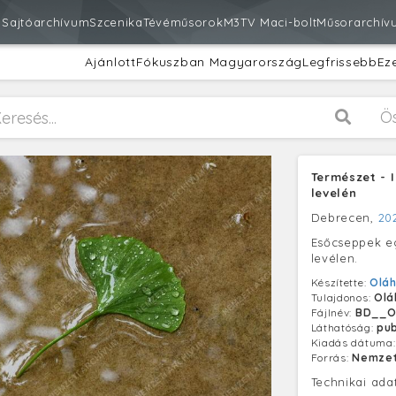
m
Sajtóarchívum
Szcenika
Tévéműsorok
M3
TV Maci-bolt
Műsorarchív
Ajánlott
Fókuszban Magyarország
Legfrissebb
Ez
Ö
Természet - 
levelén
Debrecen,
202
Esőcseppek eg
levélen.
Készítette:
Oláh
Tulajdonos:
Olá
Fájlnév:
BD__O
Láthatóság:
pub
Kiadás dátuma
Forrás:
Nemzet
Technikai ada