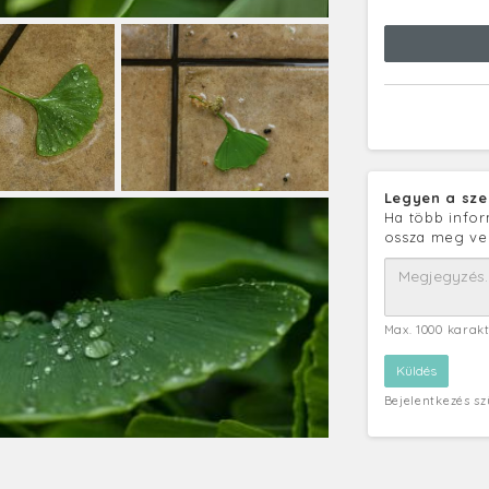
Legyen a sze
Ha több infor
ossza meg ve
Max. 1000 karak
Bejelentkezés s