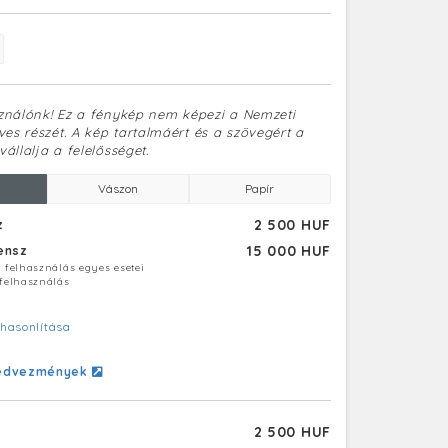
sználónk! Ez a fénykép nem képezi a Nemzeti
es részét. A kép tartalmáért és a szövegért a
vállalja a felelősséget.
Vászon
Papír
2 500 HUF
z
15 000 HUF
censz
ú felhasználás egyes esetei
 felhasználás
hasonlítása
edvezmények
2 500 HUF