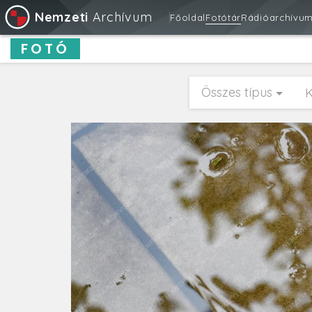
Nemzeti
Archívum
Főoldal
Fotótár
Rádióarchívu
FOTÓ
Összes típus