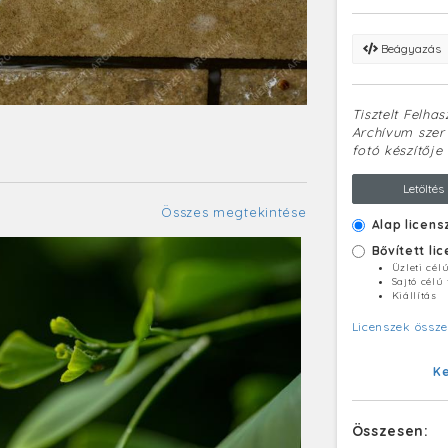
Beágyazás
Tisztelt Felha
Archívum szerv
fotó készítője 
Letöltés
Összes megtekintése
Alap licens
Bővített li
Üzleti cél
Sajtó célú
Kiállítás
Licenszek össze
K
Összesen: