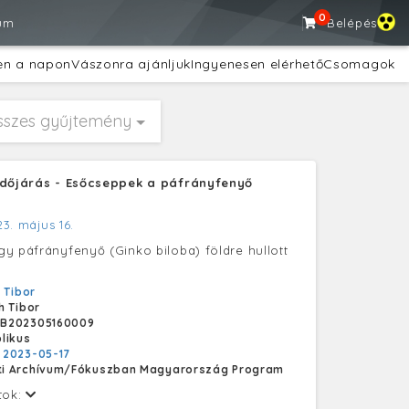
0
um
Belépés
en a napon
Vászonra ajánljuk
Ingyenesen elérhető
Csomagok
sszes gyűjtemény
Időjárás - Esőcseppek a páfrányfenyő
3. május 16.
y páfrányfenyő (Ginko biloba) földre hullott
 Tibor
h Tibor
B202305160009
likus
:
2023-05-17
i Archívum/Fókuszban Magyarország Program
tok: