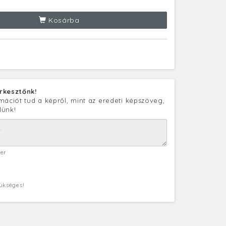
Kosárba
rkesztőnk!
mációt tud a képről, mint az eredeti képszöveg,
lünk!
ter
zükséges!