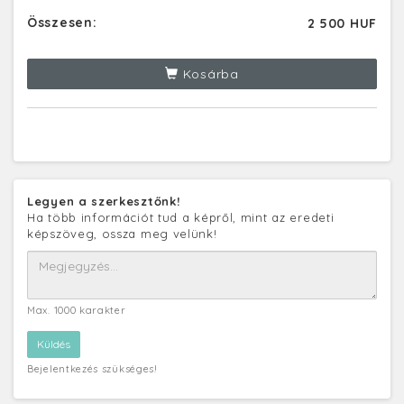
Összesen:
2 500 HUF
Kosárba
Legyen a szerkesztőnk!
Ha több információt tud a képről, mint az eredeti
képszöveg, ossza meg velünk!
Max. 1000 karakter
Bejelentkezés szükséges!