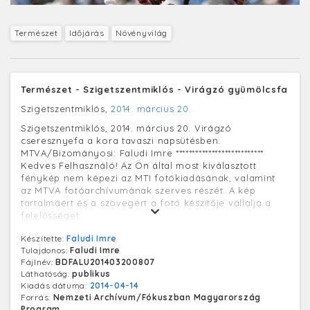
Természet
Időjárás
Növényvilág
Természet - Szigetszentmiklós - Virágzó gyümölcsfa
Szigetszentmiklós,
2014. március 20.
Szigetszentmiklós, 2014. március 20. Virágzó
cseresznyefa a kora tavaszi napsütésben.
MTVA/Bizományosi: Faludi Imre ***************************
Kedves Felhasználó! Az Ön által most kiválasztott
fénykép nem képezi az MTI fotókiadásának, valamint
az MTVA fotóarchívumának szerves részét. A kép
tartalmáért és a szövegért a fotó készítője vállalja a
felelősséget.
(A kép feldolgozása folyamatban van, az adatok
Készítette:
Faludi Imre
frissülhetnek.)
Tulajdonos:
Faludi Imre
Fájlnév:
BDFALU201403200807
Láthatóság:
publikus
Kiadás dátuma:
2014-04-14
Forrás:
Nemzeti Archívum/Fókuszban Magyarország
Program