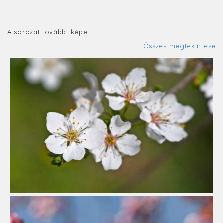
A sorozat további képei:
Összes megtekintése