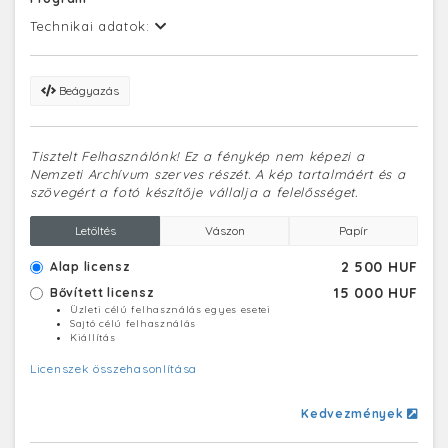
Technikai adatok:
Beágyazás
Tisztelt Felhasználónk! Ez a fénykép nem képezi a
Nemzeti Archívum szerves részét. A kép tartalmáért és a
szövegért a fotó készítője vállalja a felelősséget.
Letöltés
Vászon
Papír
2 500 HUF
Alap licensz
15 000 HUF
Bővített licensz
Üzleti célú felhasználás egyes esetei
Sajtó célú felhasználás
Kiállítás
Licenszek összehasonlítása
Kedvezmények