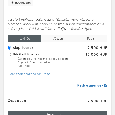
Beágyazás
Tisztelt Felhasználónk! Ez a fénykép nem képezi a
Nemzeti Archívum szerves részét. A kép tartalmáért és a
szövegért a fotó készítője vállalja a felelősséget.
Letöltés
Vászon
Papír
2 500 HUF
Alap licensz
15 000 HUF
Bővített licensz
Üzleti célú felhasználás egyes esetei
Sajtó célú felhasználás
Kiállítás
Licenszek összehasonlítása
Kedvezmények
Összesen:
2 500 HUF