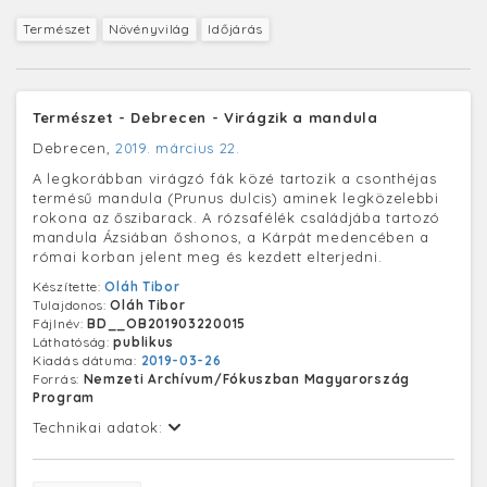
Természet
Növényvilág
Időjárás
Természet - Debrecen - Virágzik a mandula
Debrecen,
2019. március 22.
A legkorábban virágzó fák közé tartozik a csonthéjas
termésű mandula (Prunus dulcis) aminek legközelebbi
rokona az őszibarack. A rózsafélék családjába tartozó
mandula Ázsiában őshonos, a Kárpát medencében a
római korban jelent meg és kezdett elterjedni.
Készítette:
Oláh Tibor
Tulajdonos:
Oláh Tibor
Fájlnév:
BD__OB201903220015
Láthatóság:
publikus
Kiadás dátuma:
2019-03-26
Forrás:
Nemzeti Archívum/Fókuszban Magyarország
Program
Technikai adatok: