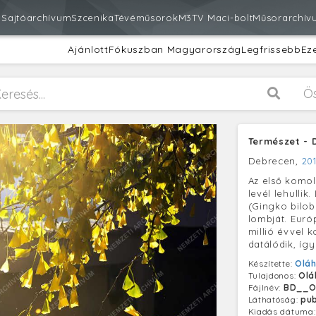
m
Sajtóarchívum
Szcenika
Tévéműsorok
M3
TV Maci-bolt
Műsorarchív
Ajánlott
Fókuszban Magyarország
Legfrissebb
Ez
Ö
Természet - 
Debrecen,
20
Az első komol
levél lehulli
(Gingko biloba
lombját. Euró
millió évvel 
datálódik, így
Készítette:
Oláh
Tulajdonos:
Olá
Fájlnév:
BD__O
Láthatóság:
pub
Kiadás dátuma