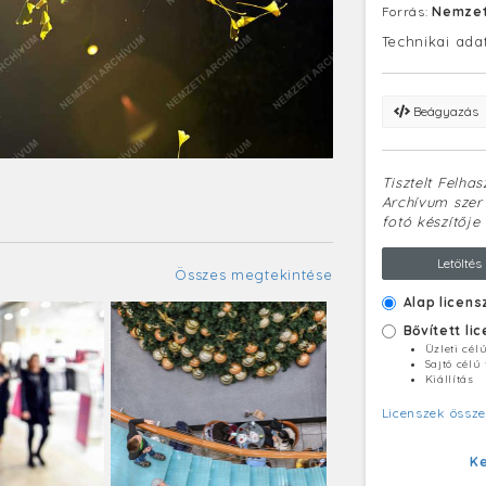
Forrás:
Nemzet
Technikai ada
Beágyazás
Tisztelt Felha
Archívum szerv
fotó készítője 
Letöltés
Összes megtekintése
Alap licens
Bővített li
Üzleti cél
Sajtó célú
Kiállítás
Licenszek össze
K