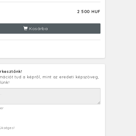
2 500 HUF
Kosárba
rkesztőnk!
mációt tud a képről, mint az eredeti képszöveg,
lünk!
ter
zükséges!