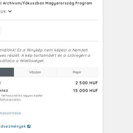
i Archívum/Fókuszban Magyarország Program
tok:
sználónk! Ez a fénykép nem képezi a Nemzeti
es részét. A kép tartalmáért és a szövegért a
vállalja a felelősséget.
Vászon
Papír
2 500 HUF
z
15 000 HUF
censz
ú felhasználás egyes esetei
 felhasználás
hasonlítása
edvezmények