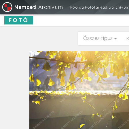
Nemzeti
Archívum
Főoldal
Fotótár
Rádióarchívu
FOTÓ
Összes típus