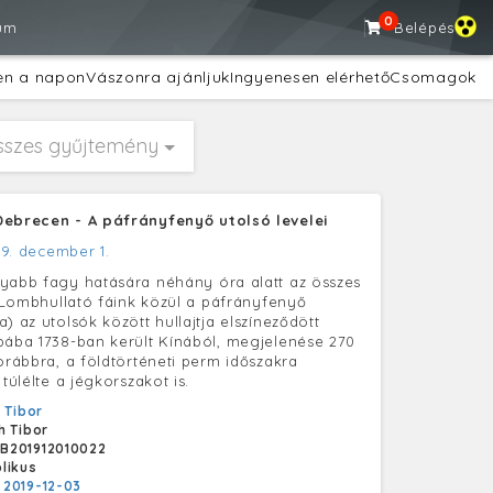
0
um
Belépés
en a napon
Vászonra ajánljuk
Ingyenesen elérhető
Csomagok
sszes gyűjtemény
Debrecen - A páfrányfenyő utolsó levelei
19. december 1.
yabb fagy hatására néhány óra alatt az összes
k. Lombhullató fáink közül a páfrányfenyő
) az utolsók között hullajtja elszíneződött
pába 1738-ban került Kínából, megjelenése 270
korábbra, a földtörténeti perm időszakra
 túlélte a jégkorszakot is.
 Tibor
h Tibor
B201912010022
likus
:
2019-12-03