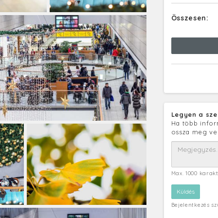
Összesen:
Legyen a sze
Ha több infor
ossza meg ve
Max. 1000 karak
Bejelentkezés s