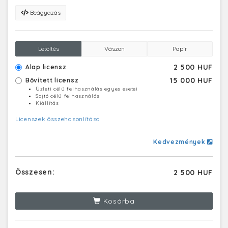
Beágyazás
Letöltés
Vászon
Papír
2 500 HUF
Alap licensz
15 000 HUF
Bővített licensz
Üzleti célú felhasználás egyes esetei
Sajtó célú felhasználás
Kiállítás
Licenszek összehasonlítása
Kedvezmények
Összesen:
2 500 HUF
Kosárba