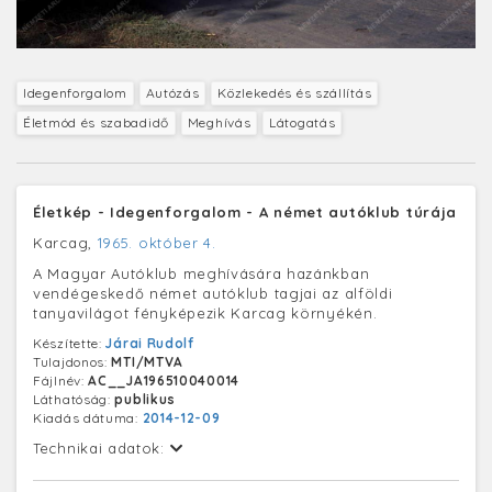
Idegenforgalom
Autózás
Közlekedés és szállítás
Életmód és szabadidő
Meghívás
Látogatás
Életkép - Idegenforgalom - A német autóklub túrája
Karcag,
1965. október 4.
A Magyar Autóklub meghívására hazánkban
vendégeskedő német autóklub tagjai az alföldi
tanyavilágot fényképezik Karcag környékén.
Készítette:
Járai Rudolf
Tulajdonos:
MTI/MTVA
Fájlnév:
AC__JA196510040014
Láthatóság:
publikus
Kiadás dátuma:
2014-12-09
Technikai adatok: