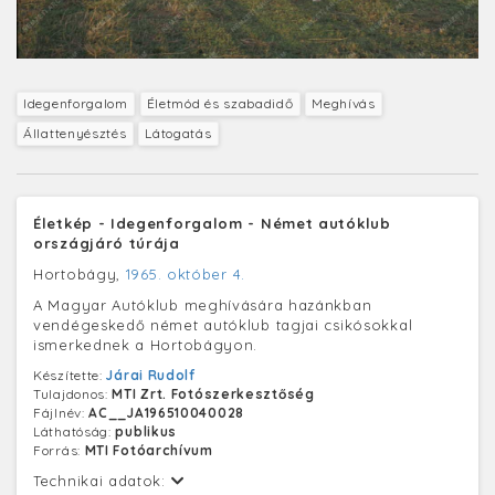
Idegenforgalom
Életmód és szabadidő
Meghívás
Állattenyésztés
Látogatás
Életkép - Idegenforgalom - Német autóklub
országjáró túrája
Hortobágy,
1965. október 4.
A Magyar Autóklub meghívására hazánkban
vendégeskedő német autóklub tagjai csikósokkal
ismerkednek a Hortobágyon.
Készítette:
Járai Rudolf
Tulajdonos:
MTI Zrt. Fotószerkesztőség
Fájlnév:
AC__JA196510040028
Láthatóság:
publikus
Forrás:
MTI Fotóarchívum
Technikai adatok: