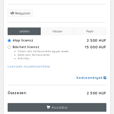
Beágyazás
Letöltés
Vászon
Papír
2 500 HUF
Alap licensz
15 000 HUF
Bővített licensz
Üzleti célú felhasználás egyes esetei
Sajtó célú felhasználás
Kiállítás
Licenszek összehasonlítása
Kedvezmények
Összesen:
2 500 HUF
Kosárba