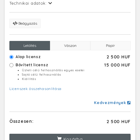
Technikai adatok:
Beágyazás
Letöltés
Vászon
Papír
2 500 HUF
Alap licensz
15 000 HUF
Bővített licensz
Üzleti célú felhasználás egyes esetei
Sajtó célú felhasználás
Kiállítás
Licenszek összehasonlítása
Kedvezmények
Összesen:
2 500 HUF
Kosárba