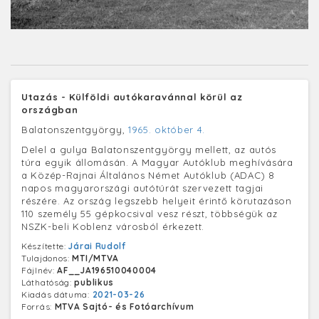
Utazás - Külföldi autókaravánnal körül az
országban
Balatonszentgyörgy,
1965. október 4.
Delel a gulya Balatonszentgyörgy mellett, az autós
túra egyik állomásán. A Magyar Autóklub meghívására
a Közép-Rajnai Általános Német Autóklub (ADAC) 8
napos magyarországi autótúrát szervezett tagjai
részére. Az ország legszebb helyeit érintő körutazáson
110 személy 55 gépkocsival vesz részt, többségük az
NSZK-beli Koblenz városból érkezett.
Készítette:
Járai Rudolf
Tulajdonos:
MTI/MTVA
Fájlnév:
AF__JA196510040004
Láthatóság:
publikus
Kiadás dátuma:
2021-03-26
Forrás:
MTVA Sajtó- és Fotóarchívum