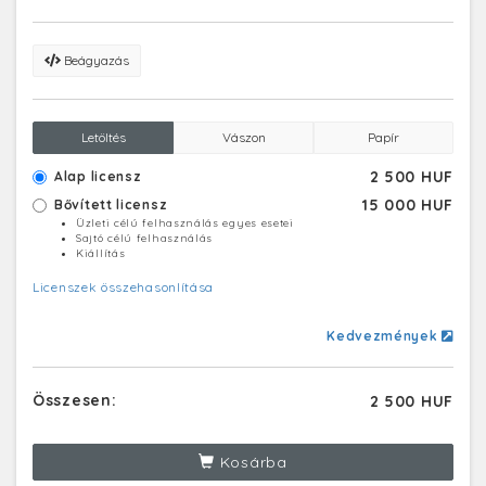
Beágyazás
Letöltés
Vászon
Papír
2 500 HUF
Alap licensz
15 000 HUF
Bővített licensz
Üzleti célú felhasználás egyes esetei
Sajtó célú felhasználás
Kiállítás
Licenszek összehasonlítása
Kedvezmények
Összesen:
2 500 HUF
Kosárba