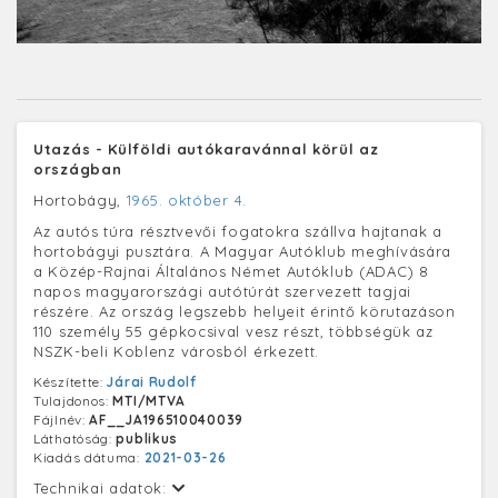
Utazás - Külföldi autókaravánnal körül az
országban
Hortobágy,
1965. október 4.
Az autós túra résztvevői fogatokra szállva hajtanak a
hortobágyi pusztára. A Magyar Autóklub meghívására
a Közép-Rajnai Általános Német Autóklub (ADAC) 8
napos magyarországi autótúrát szervezett tagjai
részére. Az ország legszebb helyeit érintő körutazáson
110 személy 55 gépkocsival vesz részt, többségük az
NSZK-beli Koblenz városból érkezett.
Készítette:
Járai Rudolf
Tulajdonos:
MTI/MTVA
Fájlnév:
AF__JA196510040039
Láthatóság:
publikus
Kiadás dátuma:
2021-03-26
Technikai adatok: