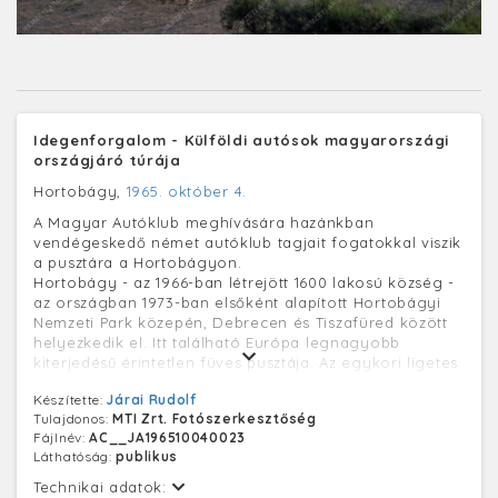
Idegenforgalom - Külföldi autósok magyarországi
országjáró túrája
Hortobágy,
1965. október 4.
A Magyar Autóklub meghívására hazánkban
vendégeskedő német autóklub tagjait fogatokkal viszik
a pusztára a Hortobágyon.
Hortobágy - az 1966-ban létrejött 1600 lakosú község -
az országban 1973-ban elsőként alapított Hortobágyi
Nemzeti Park közepén, Debrecen és Tiszafüred között
helyezkedik el. Itt található Európa legnagyobb
kiterjedésű érintetlen füves pusztája. Az egykori ligetes
sztyepp néhány száz évvel ezelőtt még az Alföldön
Készítette:
Járai Rudolf
kalandozó Tisza hatása alatt állt, a folyó formálta
Tulajdonos:
MTI Zrt. Fotószerkesztőség
síksággá. Mai képét a XIX. század vízrendezéseivel
Fájlnév:
AC__JA196510040023
(folyók szabályozása, mocsarak lecsapolása), a
Láthatóság:
publikus
legeltető állattartással, az erdők kivágásával,
felégetésével alakították ki. A valaha virágzó – a török
Technikai adatok: