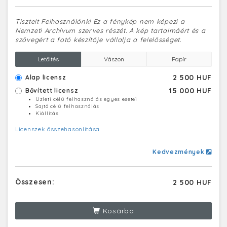
Tisztelt Felhasználónk! Ez a fénykép nem képezi a
Nemzeti Archívum szerves részét. A kép tartalmáért és a
szövegért a fotó készítője vállalja a felelősséget.
Letöltés
Vászon
Papír
2 500 HUF
Alap licensz
15 000 HUF
Bővített licensz
Üzleti célú felhasználás egyes esetei
Sajtó célú felhasználás
Kiállítás
Licenszek összehasonlítása
Kedvezmények
Összesen:
2 500 HUF
Kosárba