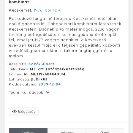
kombinát
Kecskemét,
1976. április 4.
Roskadozó tanya, háttérben a Kecskemét határában
épülő gabonasiló. Gabonaipari kombinátot létesítenek
Kecskeméten. Elsőnek a 45 méter magas, 2230 vagon
termény befogadására alkalmas gabonatároló épül
fel, amelyet 1977 végére adnak át. A következő
években készül majd el a teljesen gépesített, központi
vezérlésű gabonaraktár, a takarmánytápgyár és a
malom.
Készítette:
Kozák Albert
Tulajdonos:
MTI Zrt. Fotószerkesztőség
Fájlnév:
AF_MET197604040014
Láthatóság:
publikus
Kiadás dátuma:
2009-12-04
Technikai adatok:
Beágyazás
Letöltés
Vászon
Papír