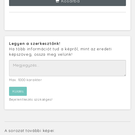
Kosárba
Legyen a szerkesztőnk!
Ha több információt tud a képről, mint az eredeti
képszöveg, ossza meg velünk!
Max. 1000 karakter
Bejelentkezés szükséges!
A sorozat további képei: