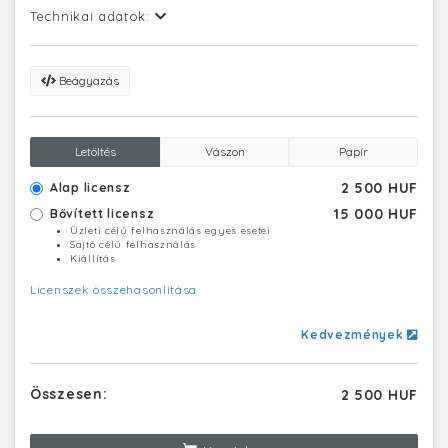
Technikai adatok:
Beágyazás
Letöltés
Vászon
Papír
2 500 HUF
Alap licensz
15 000 HUF
Bővített licensz
Üzleti célú felhasználás egyes esetei
Sajtó célú felhasználás
Kiállítás
Licenszek összehasonlítása
Kedvezmények
Összesen:
2 500 HUF