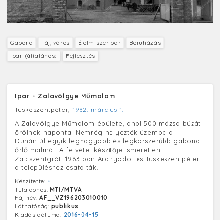
Gabona
Táj, város
Élelmiszeripar
Beruházás
Ipar (általános)
Fejlesztés
Ipar - Zalavölgye Műmalom
Tüskeszentpéter,
1962. március 1.
A Zalavölgye Műmalom épülete, ahol 500 mázsa búzát
őrölnek naponta. Nemrég helyezték üzembe a
Dunántúl egyik legnagyobb és legkorszerűbb gabona
őrlő malmát. A felvétel készítője ismeretlen.
Zalaszentgrót: 1963-ban Aranyodot és Tüskeszentpétert
a településhez csatolták.
Készítette:
-
Tulajdonos:
MTI/MTVA
Fájlnév:
AF__VZ196203010010
Láthatóság:
publikus
Kiadás dátuma:
2016-04-15