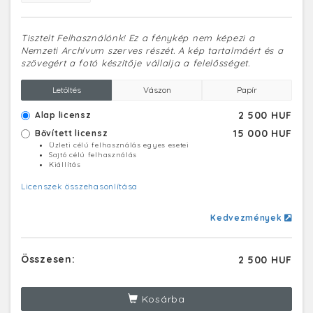
Tisztelt Felhasználónk! Ez a fénykép nem képezi a
Nemzeti Archívum szerves részét. A kép tartalmáért és a
szövegért a fotó készítője vállalja a felelősséget.
Letöltés
Vászon
Papír
2 500 HUF
Alap licensz
15 000 HUF
Bővített licensz
Üzleti célú felhasználás egyes esetei
Sajtó célú felhasználás
Kiállítás
Licenszek összehasonlítása
Kedvezmények
Összesen:
2 500 HUF
Kosárba