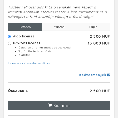
Tisztelt Felhasználónk! Ez a fénykép nem képezi a
Nemzeti Archívum szerves részét. A kép tartalmáért és a
szövegért a fotó készítője vállalja a felelősséget.
Letöltés
Vászon
Papír
2 500 HUF
Alap licensz
15 000 HUF
Bővített licensz
Üzleti célú felhasználás egyes esetei
Sajtó célú felhasználás
Kiállítás
Licenszek összehasonlítása
Kedvezmények
Összesen:
2 500 HUF
Kosárba