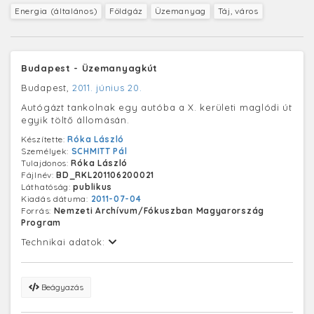
Energia (általános)
Földgáz
Üzemanyag
Táj, város
Budapest - Üzemanyagkút
Budapest,
2011. június 20.
Autógázt tankolnak egy autóba a X. kerületi maglódi út
egyik töltő állomásán.
Készítette:
Róka László
Személyek:
SCHMITT Pál
Tulajdonos:
Róka László
Fájlnév:
BD_RKL201106200021
Láthatóság:
publikus
Kiadás dátuma:
2011-07-04
Forrás:
Nemzeti Archívum/Fókuszban Magyarország
Program
Technikai adatok:
Beágyazás