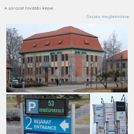
A sorozat további képei:
Összes megtekintése