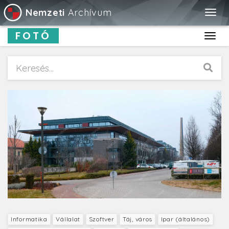
Nemzeti
Archívum
Togg
navig
FOTÓ
Toggl
navig
Informatika
Vállalat
Szoftver
Táj, város
Ipar (általános)