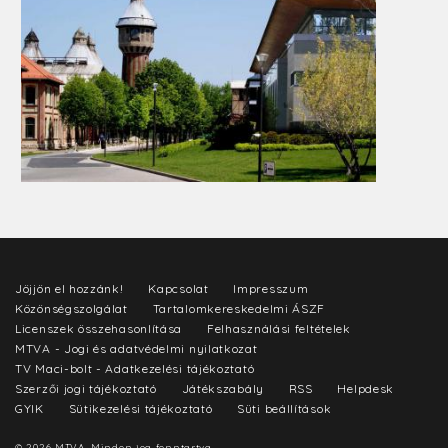
Jöjjön el hozzánk!
Kapcsolat
Impresszum
Közönségszolgálat
Tartalomkereskedelmi ÁSZF
Licenszek összehasonlítása
Felhasználási feltételek
MTVA - Jogi és adatvédelmi nyilatkozat
TV Maci-bolt - Adatkezelési tájékoztató
Szerzői jogi tájékoztató
Játékszabály
RSS
Helpdesk
GYIK
Sütikezelési tájékoztató
Süti beállítások
© 2026 MTVA. Minden jog fenntartva.