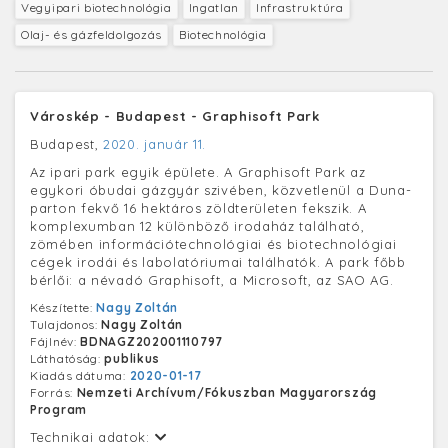
Vegyipari biotechnológia
Ingatlan
Infrastruktúra
Olaj- és gázfeldolgozás
Biotechnológia
Városkép - Budapest - Graphisoft Park
Budapest,
2020. január 11.
Az ipari park egyik épülete. A Graphisoft Park az
egykori óbudai gázgyár szivében, közvetlenül a Duna-
parton fekvő 16 hektáros zöldterületen fekszik. A
komplexumban 12 különböző irodaház található,
zömében információtechnológiai és biotechnológiai
cégek irodái és labolatóriumai találhatók. A park főbb
bérlői: a névadó Graphisoft, a Microsoft, az SAO AG.
Készítette:
Nagy Zoltán
Tulajdonos:
Nagy Zoltán
Fájlnév:
BDNAGZ202001110797
Láthatóság:
publikus
Kiadás dátuma:
2020-01-17
Forrás:
Nemzeti Archívum/Fókuszban Magyarország
Program
Technikai adatok: