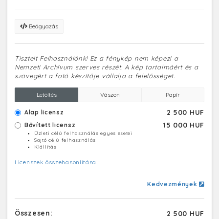
Beágyazás
Tisztelt Felhasználónk! Ez a fénykép nem képezi a
Nemzeti Archívum szerves részét. A kép tartalmáért és a
szövegért a fotó készítője vállalja a felelősséget.
Letöltés
Vászon
Papír
2 500 HUF
Alap licensz
15 000 HUF
Bővített licensz
Üzleti célú felhasználás egyes esetei
Sajtó célú felhasználás
Kiállítás
Licenszek összehasonlítása
Kedvezmények
Összesen:
2 500 HUF