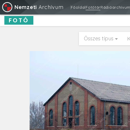
Nemzeti
Archívum
Főoldal
Fotótár
Rádióarchívu
FOTÓ
Összes típus