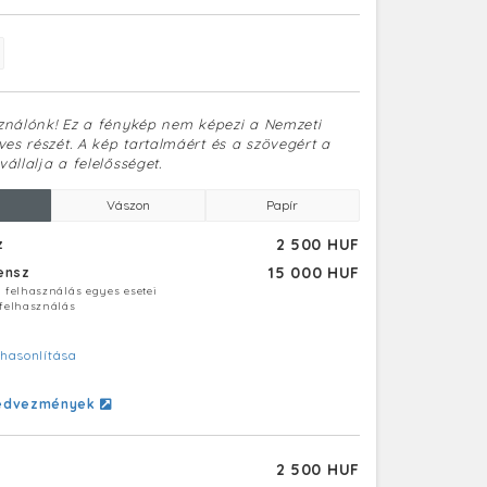
sználónk! Ez a fénykép nem képezi a Nemzeti
es részét. A kép tartalmáért és a szövegért a
vállalja a felelősséget.
Vászon
Papír
2 500 HUF
z
15 000 HUF
censz
ú felhasználás egyes esetei
 felhasználás
hasonlítása
edvezmények
2 500 HUF