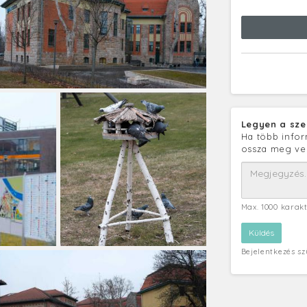
Legyen a sze
Ha több infor
ossza meg ve
Max. 1000 karak
Bejelentkezés s