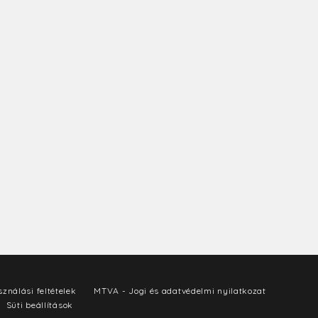
ználási feltételek
MTVA - Jogi és adatvédelmi nyilatkozat
Süti beállítások