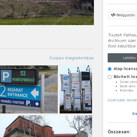
Beágyazás
Tisztelt Felha
Archívum szerv
fotó készítője 
Összes megtekintése
Letöltés
Alap licens
Bővített li
Üzleti cél
Sajtó célú
Kiállítás
Licenszek össze
K
Összesen: