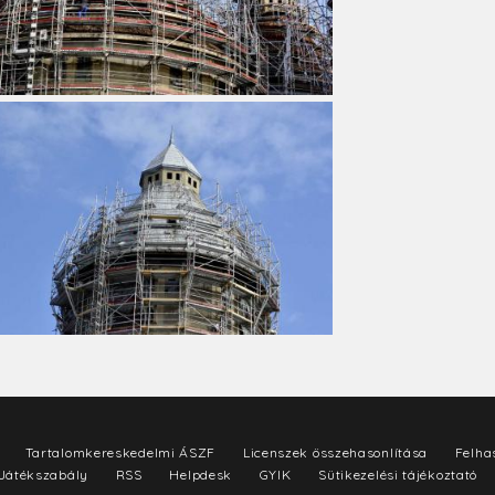
Tartalomkereskedelmi ÁSZF
Licenszek összehasonlítása
Felhas
Játékszabály
RSS
Helpdesk
GYIK
Sütikezelési tájékoztató