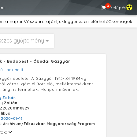
0
um
Belépés
en a napon
Vászonra ajánljuk
Ingyenesen elérhető
Csomagok
sszes gyűjtemény
k - Budapest - Óbudai Gázgyár
0. január 11.
gyár épülete. A Gázgyár 1913-tól 1984-ig
ől városi gázt állított elő, melléktermékként
trányt is termeltek. Ma ipari műemlék.
 Zoltán
y Zoltán
Z202001110829
likus
:
2020-01-16
i Archívum/Fókuszban Magyarország Program
tok: