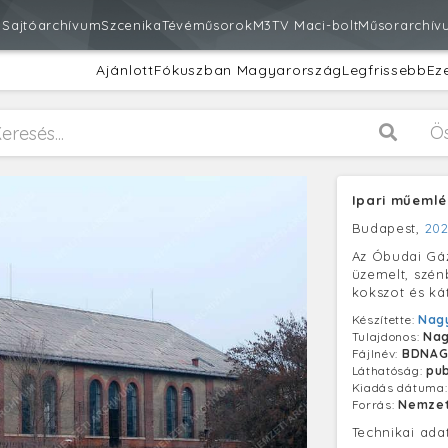
m
Sajtóarchívum
Szcenika
Tévéműsorok
M3
TV Maci-bolt
Műsorarchív
Ajánlott
Fókuszban Magyarország
Legfrissebb
Ez
Ö
Ipari műemlé
Budapest,
202
Az Óbudai Gáz
üzemelt, szénb
kokszot és ká
Készítette:
Nagy
Tulajdonos:
Nag
Fájlnév:
BDNAG
Láthatóság:
pub
Kiadás dátuma
Forrás:
Nemzet
Technikai ada