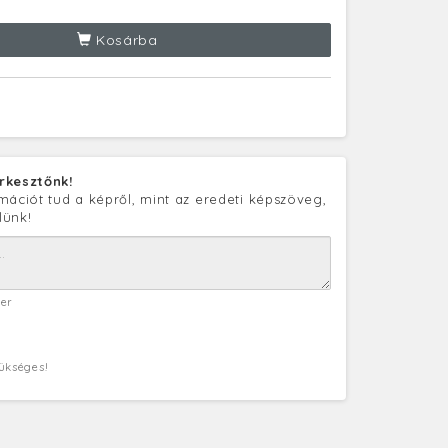
Kosárba
rkesztőnk!
mációt tud a képről, mint az eredeti képszöveg,
lünk!
ter
zükséges!