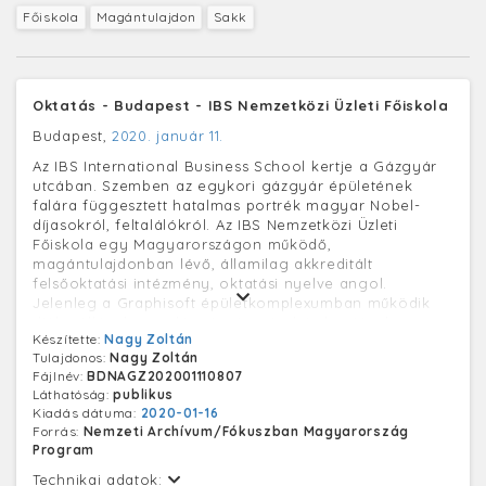
Főiskola
Magántulajdon
Sakk
Oktatás - Budapest - IBS Nemzetközi Üzleti Főiskola
Budapest,
2020. január 11.
Az IBS International Business School kertje a Gázgyár
utcában. Szemben az egykori gázgyár épületének
falára függesztett hatalmas portrék magyar Nobel-
díjasokról, feltalálókról. Az IBS Nemzetközi Üzleti
Főiskola egy Magyarországon működő,
magántulajdonban lévő, államilag akkreditált
felsőoktatási intézmény, oktatási nyelve angol.
Jelenleg a Graphisoft épületkomplexumban működik
diákszállóval, sportlétesítményeivel és kertjével.
Készítette:
Nagy Zoltán
Tulajdonos:
Nagy Zoltán
Fájlnév:
BDNAGZ202001110807
Láthatóság:
publikus
Kiadás dátuma:
2020-01-16
Forrás:
Nemzeti Archívum/Fókuszban Magyarország
Program
Technikai adatok: