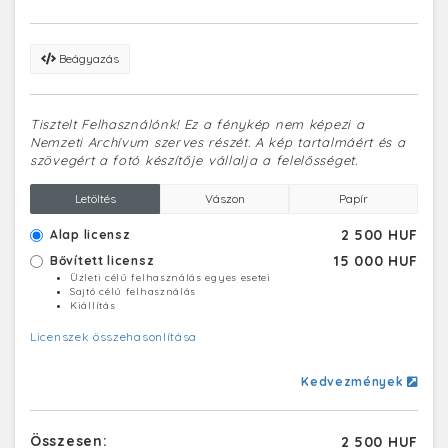
Beágyazás
Tisztelt Felhasználónk! Ez a fénykép nem képezi a
Nemzeti Archívum szerves részét. A kép tartalmáért és a
szövegért a fotó készítője vállalja a felelősséget.
Letöltés
Vászon
Papír
2 500 HUF
Alap licensz
15 000 HUF
Bővített licensz
Üzleti célú felhasználás egyes esetei
Sajtó célú felhasználás
Kiállítás
Licenszek összehasonlítása
Kedvezmények
Összesen:
2 500 HUF