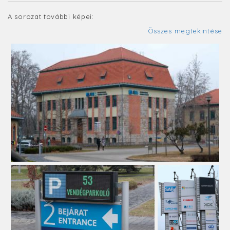
A sorozat további képei:
Összes megtekintése