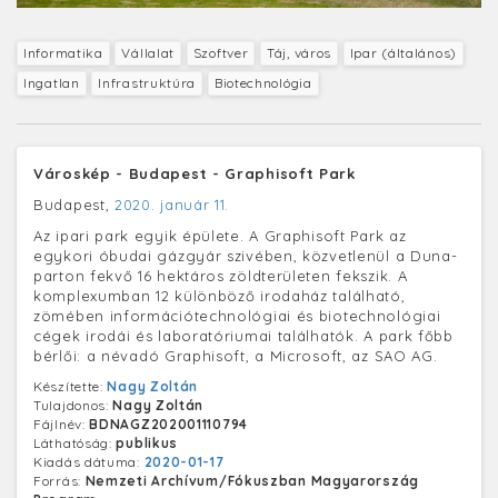
Informatika
Vállalat
Szoftver
Táj, város
Ipar (általános)
Ingatlan
Infrastruktúra
Biotechnológia
Városkép - Budapest - Graphisoft Park
Budapest,
2020. január 11.
Az ipari park egyik épülete. A Graphisoft Park az
egykori óbudai gázgyár szivében, közvetlenül a Duna-
parton fekvő 16 hektáros zöldterületen fekszik. A
komplexumban 12 különböző irodaház található,
zömében információtechnológiai és biotechnológiai
cégek irodái és laboratóriumai találhatók. A park főbb
bérlői: a névadó Graphisoft, a Microsoft, az SAO AG.
Készítette:
Nagy Zoltán
Tulajdonos:
Nagy Zoltán
Fájlnév:
BDNAGZ202001110794
Láthatóság:
publikus
Kiadás dátuma:
2020-01-17
Forrás:
Nemzeti Archívum/Fókuszban Magyarország