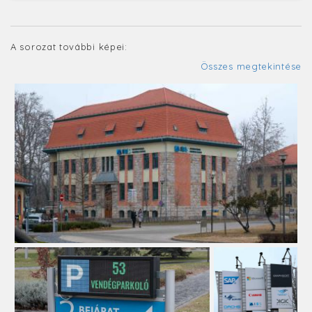
A sorozat további képei:
Összes megtekintése