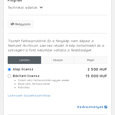
Program
Technikai adatok:
Beágyazás
Tisztelt Felhasználónk! Ez a fénykép nem képezi a
Nemzeti Archívum szerves részét. A kép tartalmáért és a
szövegért a fotó készítője vállalja a felelősséget.
Letöltés
Vászon
Papír
2 500 HUF
Alap licensz
15 000 HUF
Bővített licensz
Üzleti célú felhasználás egyes esetei
Sajtó célú felhasználás
Kiállítás
Licenszek összehasonlítása
Kedvezmények