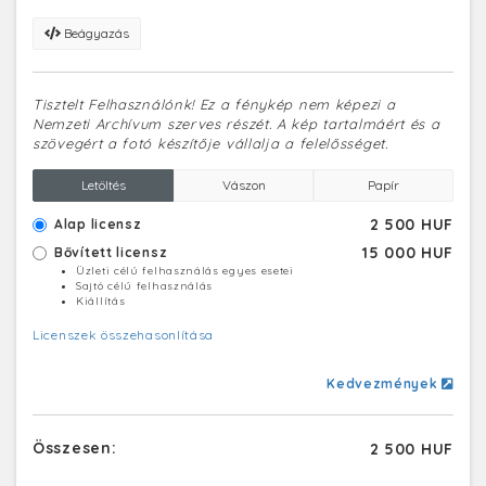
Beágyazás
Tisztelt Felhasználónk! Ez a fénykép nem képezi a
Nemzeti Archívum szerves részét. A kép tartalmáért és a
szövegért a fotó készítője vállalja a felelősséget.
Letöltés
Vászon
Papír
2 500 HUF
Alap licensz
15 000 HUF
Bővített licensz
Üzleti célú felhasználás egyes esetei
Sajtó célú felhasználás
Kiállítás
Licenszek összehasonlítása
Kedvezmények
Összesen:
2 500 HUF