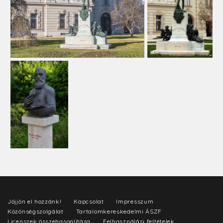
Jöjjön el hozzánk!
Kapcsolat
Impresszum
Közönségszolgálat
Tartalomkereskedelmi ÁSZF
Licenszek összehasonlítása
Felhasználási feltételek