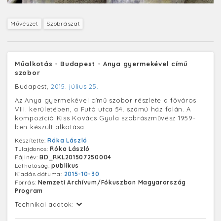
Művészet
Szobrászat
Műalkotás - Budapest - Anya gyermekével című
szobor
Budapest,
2015. július 25.
Az Anya gyermekével című szobor részlete a főváros
VIII. kerületében, a Futó utca 54. számú ház falán. A
kompozíció Kiss Kovács Gyula szobrászművész 1959-
ben készült alkotása.
Készítette:
Róka László
Tulajdonos:
Róka László
Fájlnév:
BD_RKL201507250004
Láthatóság:
publikus
Kiadás dátuma:
2015-10-30
Forrás:
Nemzeti Archívum/Fókuszban Magyarország
Program
Technikai adatok: