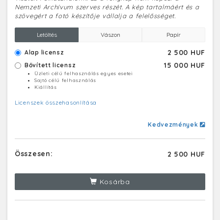
Nemzeti Archívum szerves részét. A kép tartalmáért és a
szövegért a fotó készítője vállalja a felelősséget.
Letöltés
Vászon
Papír
2 500 HUF
Alap licensz
15 000 HUF
Bővített licensz
Üzleti célú felhasználás egyes esetei
Sajtó célú felhasználás
Kiállítás
Licenszek összehasonlítása
Kedvezmények
Összesen:
2 500 HUF
Kosárba