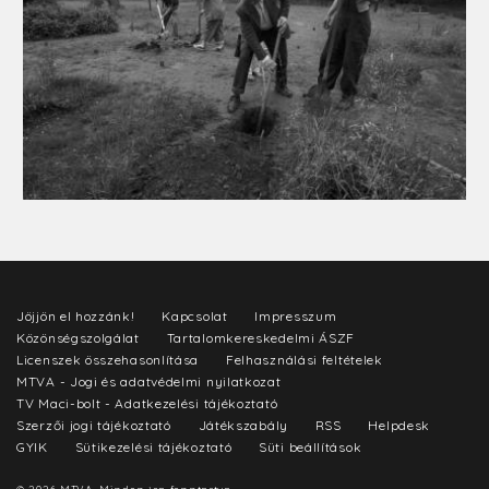
Jöjjön el hozzánk!
Kapcsolat
Impresszum
Közönségszolgálat
Tartalomkereskedelmi ÁSZF
Licenszek összehasonlítása
Felhasználási feltételek
MTVA - Jogi és adatvédelmi nyilatkozat
TV Maci-bolt - Adatkezelési tájékoztató
Szerzői jogi tájékoztató
Játékszabály
RSS
Helpdesk
GYIK
Sütikezelési tájékoztató
Süti beállítások