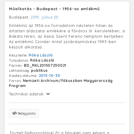
Műalkotás - Budapest - 1956-os emlékmű
Budapest,
2015. július 25.
Emlékmű az 1956-os forradalom névtelen hősei és
ártatlan áldozatai emlékére a főváros IX. kerületében, a
Bakáts téren, az Assisi Szent Ferenc-templom kertjében.
Az emlékmű Czinder Antal szobrászművész 1993-ban
készült alkotása.
Készítette:
Róka László
Tulajdonos:
Róka László
Fájlnév:
BD_RKL201507250021
Láthatóság:
publikus
Kiadás dátuma:
2015-10-30
Forrás:
Nemzeti Archívum/Fókuszban Magyarország
Program
Technikai adatok:
Beágyazás
Tisztelt Felhasználónk! Ez a fénykép nem képezi a