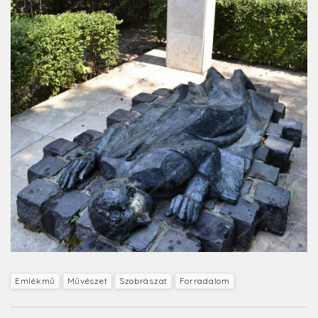
Emlékmű
Művészet
Szobrászat
Forradalom