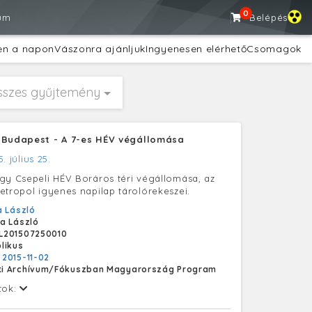
0
um
Belépés
en a napon
Vászonra ajánljuk
Ingyenesen elérhető
Csomagok
sszes gyűjtemény
 Budapest - A 7-es HÉV végállomása
5. július 25.
gy Csepeli HÉV Boráros téri végállomása, az
etropol igyenes napilap tárolórekeszei.
 László
a László
L201507250010
likus
:
2015-11-02
i Archívum/Fókuszban Magyarország Program
tok: