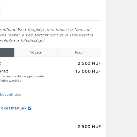
sználónk! Ez a fénykép nem képezi a Nemzeti
es részét. A kép tartalmáért és a szövegért a
vállalja a felelősséget.
Vászon
Papír
2 500 HUF
z
15 000 HUF
censz
ú felhasználás egyes esetei
 felhasználás
hasonlítása
edvezmények
2 500 HUF