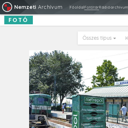
Nemzeti
Archívum
Főoldal
Fotótár
Rádióarchívu
FOTÓ
Összes típus