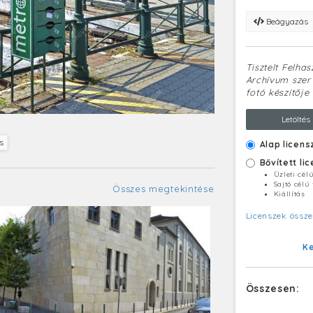
Beágyazás
Tisztelt Felha
Archívum szerv
fotó készítője 
Letöltés
s
Alap licens
Bővített li
Üzleti cél
Sajtó célú
Összes megtekintése
Kiállítás
Licenszek össze
K
Összesen: