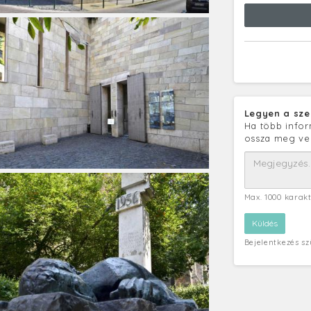
Legyen a sze
Ha több infor
ossza meg ve
Max. 1000 karak
Bejelentkezés s