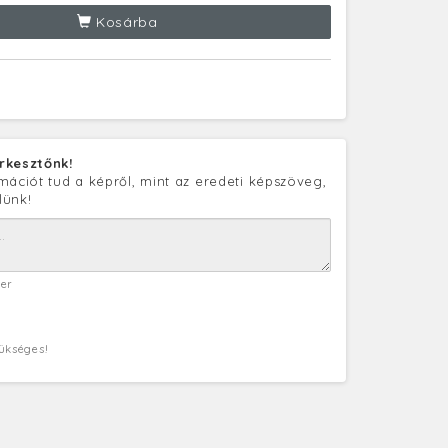
Kosárba
rkesztőnk!
mációt tud a képről, mint az eredeti képszöveg,
lünk!
ter
zükséges!