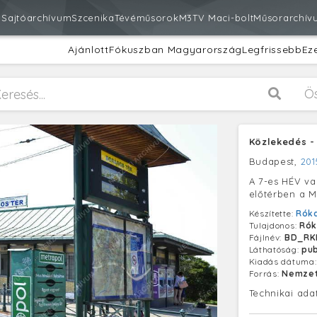
m
Sajtóarchívum
Szcenika
Tévéműsorok
M3
TV Maci-bolt
Műsorarchív
Ajánlott
Fókuszban Magyarország
Legfrissebb
Ez
Ö
Közlekedés -
Budapest,
201
A 7-es HÉV va
előtérben a M
Készítette:
Róka
Tulajdonos:
Rók
Fájlnév:
BD_RK
Láthatóság:
pub
Kiadás dátuma
Forrás:
Nemzet
Technikai ada