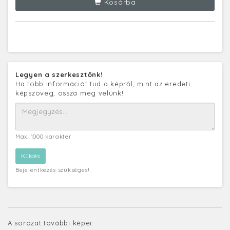
Kosárba
Legyen a szerkesztőnk!
Ha több információt tud a képről, mint az eredeti
képszöveg, ossza meg velünk!
Max. 1000 karakter
Bejelentkezés szükséges!
A sorozat további képei: