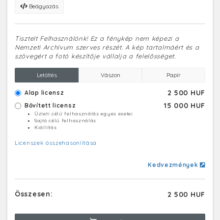
Beágyazás
Tisztelt Felhasználónk! Ez a fénykép nem képezi a
Nemzeti Archívum szerves részét. A kép tartalmáért és a
szövegért a fotó készítője vállalja a felelősséget.
Letöltés
Vászon
Papír
2 500 HUF
Alap licensz
15 000 HUF
Bővített licensz
Üzleti célú felhasználás egyes esetei
Sajtó célú felhasználás
Kiállítás
Licenszek összehasonlítása
Kedvezmények
Összesen:
2 500 HUF