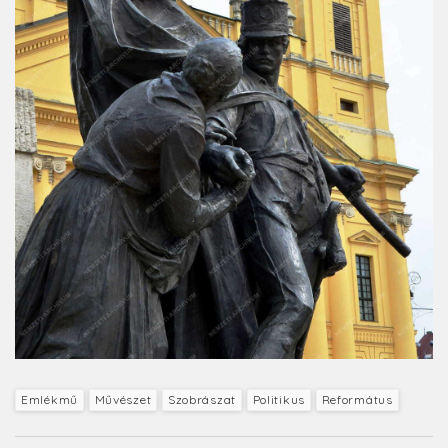
Emlékmű
Művészet
Szobrászat
Politikus
Református