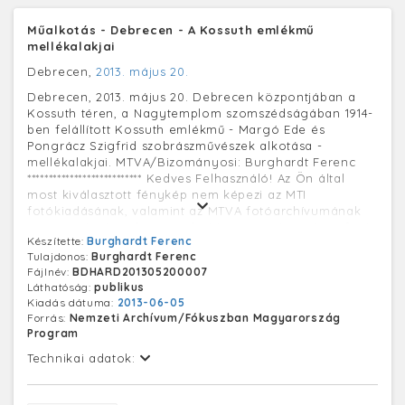
Műalkotás - Debrecen - A Kossuth emlékmű
mellékalakjai
Debrecen,
2013. május 20.
Debrecen, 2013. május 20. Debrecen központjában a
Kossuth téren, a Nagytemplom szomszédságában 1914-
ben felállított Kossuth emlékmű - Margó Ede és
Pongrácz Szigfrid szobrászművészek alkotása -
mellékalakjai. MTVA/Bizományosi: Burghardt Ferenc
*************************** Kedves Felhasználó! Az Ön által
most kiválasztott fénykép nem képezi az MTI
fotókiadásának, valamint az MTVA fotóarchívumának
szerves részét. A kép tartalmáért és a szövegért a fotó
Készítette:
Burghardt Ferenc
készítője vállalja a felelősséget.
Tulajdonos:
Burghardt Ferenc
(A kép feldolgozása folyamatban van, az adatok
Fájlnév:
BDHARD201305200007
frissülhetnek.)
Láthatóság:
publikus
Kiadás dátuma:
2013-06-05
Forrás:
Nemzeti Archívum/Fókuszban Magyarország
Program
Technikai adatok: