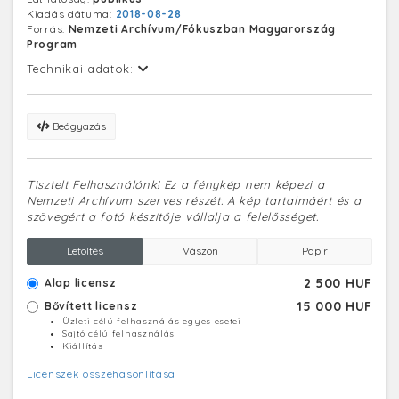
Kiadás dátuma:
2018-08-28
Forrás:
Nemzeti Archívum/Fókuszban Magyarország
Program
Technikai adatok:
Beágyazás
Tisztelt Felhasználónk! Ez a fénykép nem képezi a
Nemzeti Archívum szerves részét. A kép tartalmáért és a
szövegért a fotó készítője vállalja a felelősséget.
Letöltés
Vászon
Papír
2 500 HUF
Alap licensz
15 000 HUF
Bővített licensz
Üzleti célú felhasználás egyes esetei
Sajtó célú felhasználás
Kiállítás
Licenszek összehasonlítása