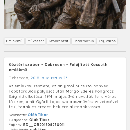
Emlékmű
Művészet
Szobrászat
Református
Táj, város
Köztéri szobor - Debrecen - Felújított Kossuth
emlékmű
Debrecen,
2018. augusztus 23.
Az emlékmű részlete, az anyjától búcsúzó honvéd.
Többfordulós pályázat után Margó Ede és Pongrácz
Szigfrid alkotását 1914. május 3-án avatták fel a város
főterén, amit Győrfi Lajos szobrászművész vezetésével
felújítottak és eredeti helyére állították vissza.
Készítette:
Oláh Tibor
Tulajdonos:
Oláh Tibor
Fájlnév:
BD__OB201808230011
Láthatóság:
publikus