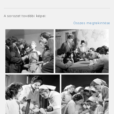
A sorozat további képei:
Összes megtekintése