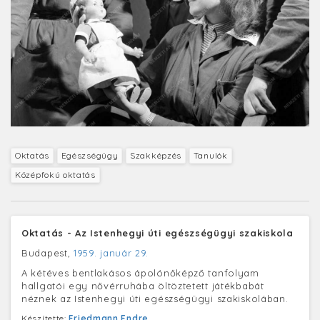
Oktatás
Egészségügy
Szakképzés
Tanulók
Középfokú oktatás
Oktatás - Az Istenhegyi úti egészségügyi szakiskola
Budapest,
1959. január 29.
A kétéves bentlakásos ápolónőképző tanfolyam
hallgatói egy nővérruhába öltöztetett játékbabát
néznek az Istenhegyi úti egészségügyi szakiskolában.
Készítette:
Friedmann Endre