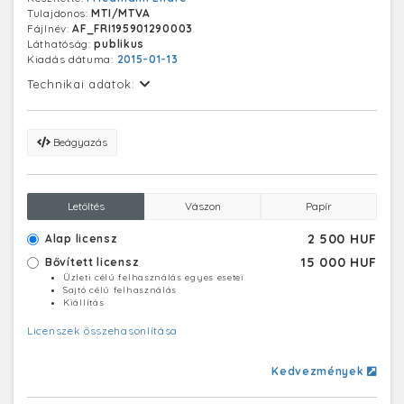
Tulajdonos:
MTI/MTVA
Fájlnév:
AF_FRI195901290003
Láthatóság:
publikus
Kiadás dátuma:
2015-01-13
Technikai adatok:
Beágyazás
Letöltés
Vászon
Papír
2 500 HUF
Alap licensz
15 000 HUF
Bővített licensz
Üzleti célú felhasználás egyes esetei
Sajtó célú felhasználás
Kiállítás
Licenszek összehasonlítása
Kedvezmények