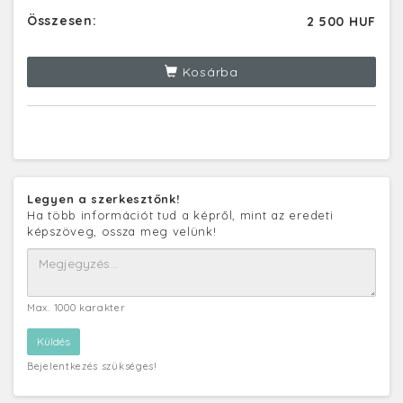
Összesen:
2 500 HUF
Kosárba
Legyen a szerkesztőnk!
Ha több információt tud a képről, mint az eredeti
képszöveg, ossza meg velünk!
Max. 1000 karakter
Bejelentkezés szükséges!