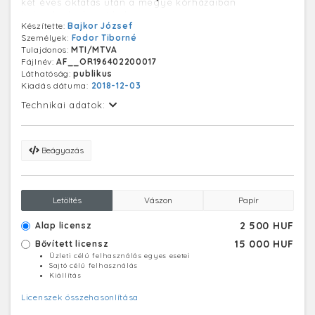
két éves oktatás után a megye kórházaiban
helyezkednek majd el.
Készítette:
Bajkor József
Személyek:
Fodor Tiborné
Tulajdonos:
MTI/MTVA
Fájlnév:
AF__OR196402200017
Láthatóság:
publikus
Kiadás dátuma:
2018-12-03
Technikai adatok:
Beágyazás
Letöltés
Vászon
Papír
2 500 HUF
Alap licensz
15 000 HUF
Bővített licensz
Üzleti célú felhasználás egyes esetei
Sajtó célú felhasználás
Kiállítás
Licenszek összehasonlítása