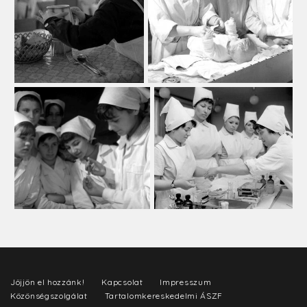
Jöjjön el hozzánk!
Kapcsolat
Impresszum
Közönségszolgálat
Tartalomkereskedelmi ÁSZF