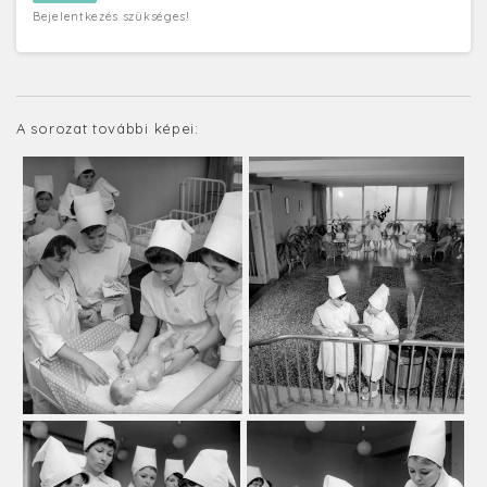
Bejelentkezés szükséges!
A sorozat további képei: