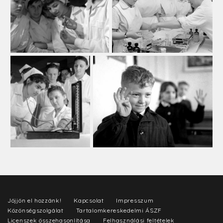
Jöjjön el hozzánk!
Kapcsolat
Impresszum
Közönségszolgálat
Tartalomkereskedelmi ÁSZF
Licenszek összehasonlítása
Felhasználási feltételek