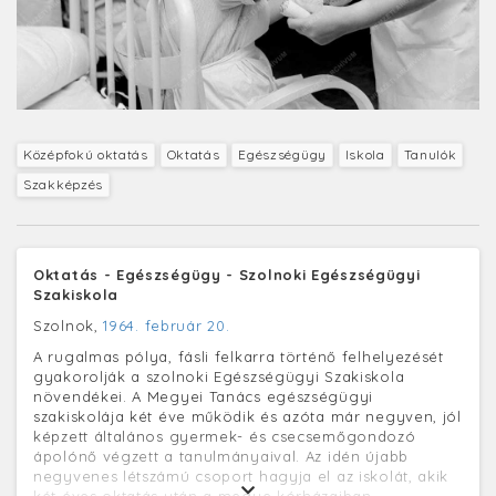
Középfokú oktatás
Oktatás
Egészségügy
Iskola
Tanulók
Szakképzés
Oktatás - Egészségügy - Szolnoki Egészségügyi
Szakiskola
Szolnok,
1964. február 20.
A rugalmas pólya, fásli felkarra történő felhelyezését
gyakorolják a szolnoki Egészségügyi Szakiskola
növendékei. A Megyei Tanács egészségügyi
szakiskolája két éve működik és azóta már negyven, jól
képzett általános gyermek- és csecsemőgondozó
ápolónő végzett a tanulmányaival. Az idén újabb
negyvenes létszámú csoport hagyja el az iskolát, akik
két éves oktatás után a megye kórházaiban