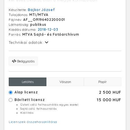
helyezkednek majd el.
Készítette:
Bajkor József
Tulajdonos:
MTI/MTVA
Fájlnév:
AF__OR196402200001
Láthatóság:
publikus
Kiadás dátuma:
2018-12-03
Forrás:
MTVA Sajtó- és Fotóarchívum
Technikai adatok:
Beágyazás
Letöltés
Vászon
Papír
2 500 HUF
Alap licensz
15 000 HUF
Bővített licensz
Üzleti célú felhasználás egyes esetei
Sajtó célú felhasználás
Kiállítás
Licenszek összehasonlítása