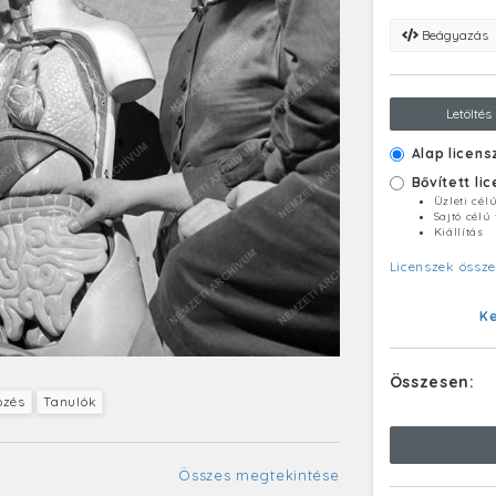
Beágyazás
Letöltés
Alap licens
Bővített li
Üzleti cél
Sajtó célú
Kiállítás
Licenszek össze
K
Összesen:
pzés
Tanulók
Összes megtekintése