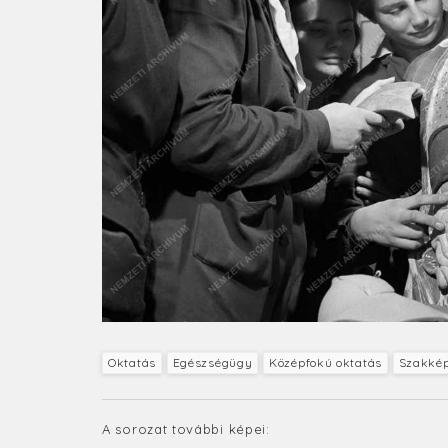
Oktatás
Egészségügy
Középfokú oktatás
Szakké
A sorozat további képei: