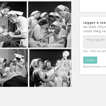
Legyen a sze
Ha több infor
ossza meg ve
Max. 1000 karak
Bejelentkezés s