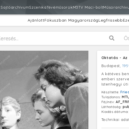
m
Sajtóarchívum
Szcenika
Tévéműsorok
M3
TV Maci-bolt
Műsorarchív
Ajánlott
Fókuszban Magyarország
Legfrissebb
Ez
Ö
Oktatás - Az
Budapest,
195
A kétéves ben
emberi szerve
Istenhegyi út
Készítette:
Frie
Tulajdonos:
MTI
Fájlnév:
AF_FRI
Láthatóság:
pub
Kiadás dátuma
Technikai ada