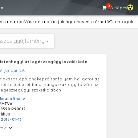
0
um
Belépés
en a napon
Vászonra ajánljuk
Ingyenesen elérhető
Csomagok
sszes gyűjtemény
 Istenhegyi úti egészségügyi szakiskola
9. január 29.
tlakásos ápolónőképző tanfolyam hallgatói az
zet felépítését tanulmányozzák egy torzón az
i egészségügyi szakiskolában.
dmann Endre
/MTVA
195901290019
likus
:
2015-01-13
tok: