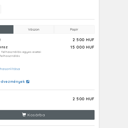
Vászon
Papír
2 500 HUF
z
15 000 HUF
censz
ú felhasználás egyes esetei
 felhasználás
hasonlítása
edvezmények
2 500 HUF
Kosárba