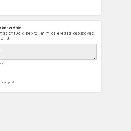
rkesztőnk!
mációt tud a képről, mint az eredeti képszöveg,
lünk!
ter
zükséges!