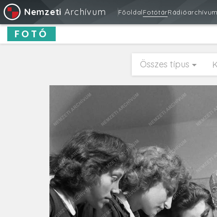
Nemzeti
Archívum
Főoldal
Fotótár
Rádióarchívu
FOTÓ
Összes típus