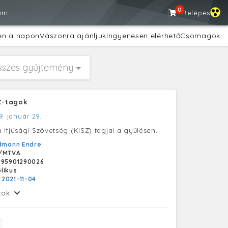
0
um
Belépés
en a napon
Vászonra ajánljuk
Ingyenesen elérhető
Csomagok
sszes gyűjtemény
SZ-tagok
9. január 29.
Ifjúsági Szövetség (KISZ) tagjai a gyűlésen.
dmann Endre
/MTVA
195901290026
likus
:
2021-11-04
tok: