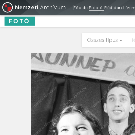
Nemzeti
Archívum
Főoldal
Fotótár
Rádióarchívu
FOTÓ
Összes típus