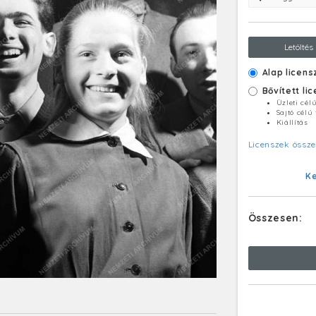
Letöltés
Alap licens
Bővített li
Üzleti cél
Sajtó célú
Kiállítás
Licenszek össze
K
Összesen: