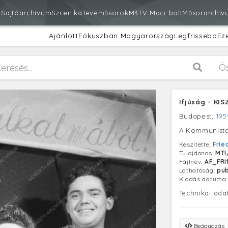
m
Sajtóarchívum
Szcenika
Tévéműsorok
M3
TV Maci-bolt
Műsorarchív
Ajánlott
Fókuszban Magyarország
Legfrissebb
Ez
Ö
Ifjúság - KI
Budapest,
195
A Kommunista 
Készítette:
Frie
Tulajdonos:
MTI
Fájlnév:
AF_FRI
Láthatóság:
pub
Kiadás dátuma
Technikai ada
Beágyazás