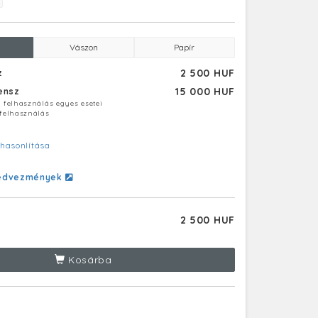
Vászon
Papír
2 500 HUF
z
15 000 HUF
censz
ú felhasználás egyes esetei
 felhasználás
hasonlítása
edvezmények
2 500 HUF
Kosárba