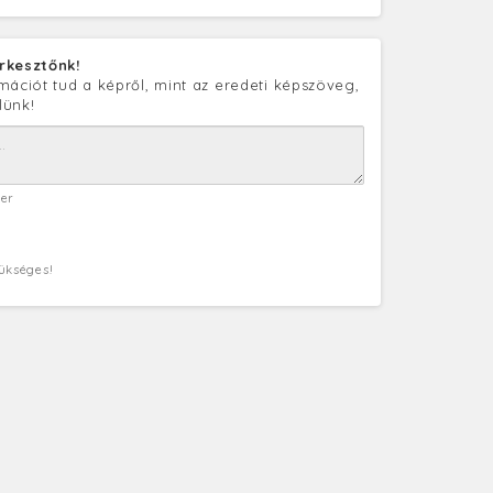
rkesztőnk!
mációt tud a képről, mint az eredeti képszöveg,
lünk!
ter
zükséges!