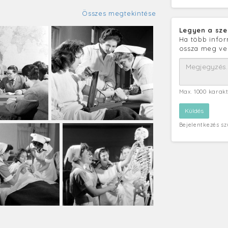
Összes megtekintése
Legyen a sze
Ha több infor
ossza meg ve
Max. 1000 karak
Bejelentkezés s