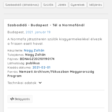
Szabadidő (általános)
Szülők
Játék
Gyerekek
Időjárás
Szabadidő - Budapest - Tél a Normafánál
Budapest,
2021. január 19.
A Normafa játszóterén szülők kisgyermekeikkel élvezik
a frissen esett havat.
Készítette:
Nagy Zoltán
Tulajdonos:
Nagy Zoltán
Fájlnév:
BDNAGZ202101190174
Láthatóság:
publikus
Kiadás dátuma:
2021-02-01
Forrás:
Nemzeti Archívum/Fókuszban Magyarország
Program
Technikai adatok:
Beágyazás