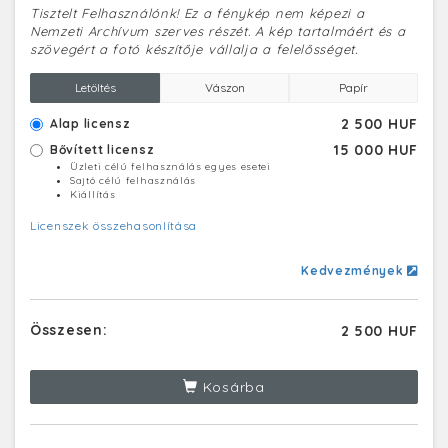
Tisztelt Felhasználónk! Ez a fénykép nem képezi a
Nemzeti Archívum szerves részét. A kép tartalmáért és a
szövegért a fotó készítője vállalja a felelősséget.
Letöltés
Vászon
Papír
2 500 HUF
Alap licensz
15 000 HUF
Bővített licensz
Üzleti célú felhasználás egyes esetei
Sajtó célú felhasználás
Kiállítás
Licenszek összehasonlítása
Kedvezmények
Összesen:
2 500 HUF
Kosárba