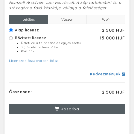
Nemzeti Archívum szerves részét. A kép tartalmáért és a
szövegért a fotó készítője vállalja a felelősséget.
Letöltés
Vászon
Papír
2 500 HUF
Alap licensz
15 000 HUF
Bővített licensz
Üzleti célú felhasználás egyes esetei
Sajtó célú felhasználás
Kiállítás
Licenszek összehasonlítása
Kedvezmények
Összesen:
2 500 HUF
Kosárba