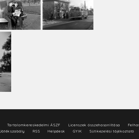
Tartalomkereskedelmi ÁSZF
Licenszek összehasonlítása
Felhas
Játékszabály
RSS
Helpdesk
GYIK
Sütikezelési tájékoztató