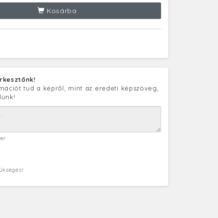
Kosárba
rkesztőnk!
mációt tud a képről, mint az eredeti képszöveg,
lünk!
ter
zükséges!