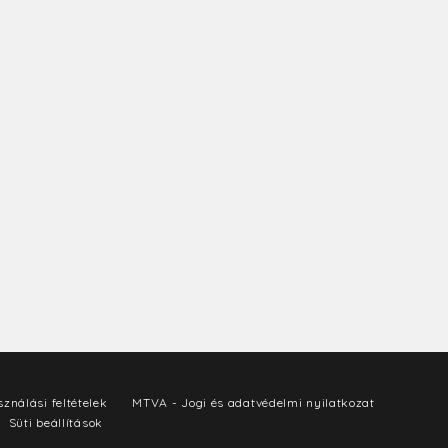
ználási feltételek
MTVA - Jogi és adatvédelmi nyilatkozat
Süti beállítások