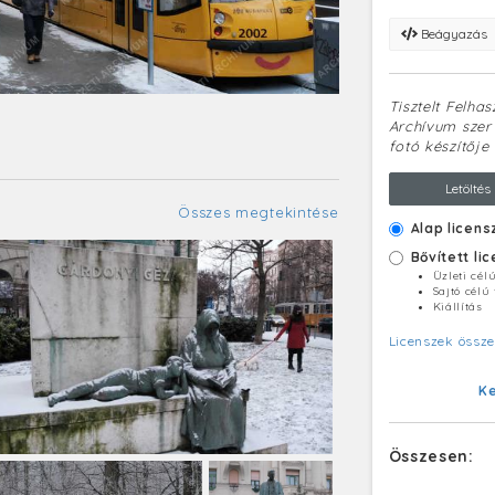
Beágyazás
Tisztelt Felha
Archívum szerv
fotó készítője 
Letöltés
Összes megtekintése
Alap licens
Bővített li
Üzleti cél
Sajtó célú
Kiállítás
Licenszek össze
K
Összesen: