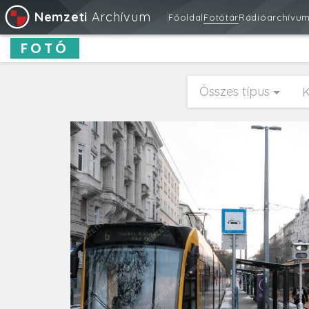
Nemzeti
Archívum
Főoldal
Fotótár
Rádióarchívu
FOTÓ
Összes típus