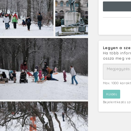
Legyen a sze
Ha több infor
ossza meg ve
Max. 1000 karak
Bejelentkezés s