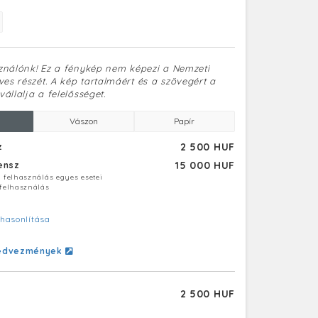
sználónk! Ez a fénykép nem képezi a Nemzeti
es részét. A kép tartalmáért és a szövegért a
vállalja a felelősséget.
Vászon
Papír
2 500 HUF
z
15 000 HUF
censz
ú felhasználás egyes esetei
 felhasználás
hasonlítása
edvezmények
2 500 HUF