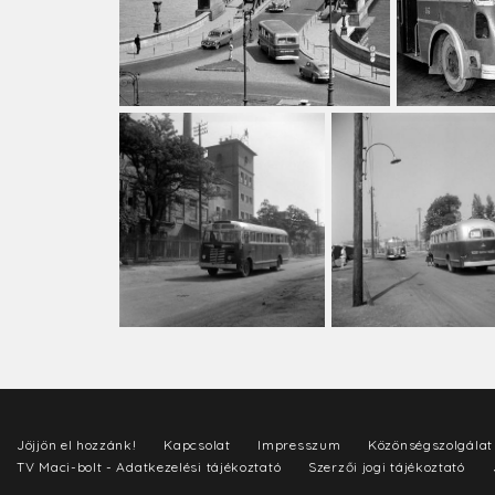
Jöjjön el hozzánk!
Kapcsolat
Impresszum
Közönségszolgálat
TV Maci-bolt - Adatkezelési tájékoztató
Szerzői jogi tájékoztató