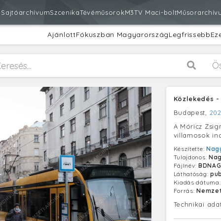
m
Sajtóarchívum
Szcenika
Tévéműsorok
M3
TV Maci-bolt
Műsorarchív
Ajánlott
Fókuszban Magyarország
Legfrissebb
Ez
Ö
Közlekedés -
Budapest,
202
A Móricz Zsi
villamosok ind
Készítette:
Nagy
Tulajdonos:
Nag
Fájlnév:
BDNAG
Láthatóság:
pub
Kiadás dátuma
Forrás:
Nemzet
Technikai ada