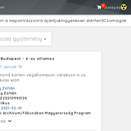
0
um
Belépés
en a napon
Vászonra ajánljuk
Ingyenesen elérhető
Csomagok
sszes gyűjtemény
 Budapest - 6-os villamos
1. január 19.
gmond körtéri végállomáson várakozó 6-os
ulás előtt.
 Zoltán
y Zoltán
Z202101190126
likus
:
2021-02-01
i Archívum/Fókuszban Magyarország Program
tok: