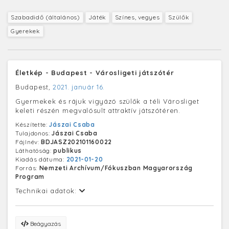
Szabadidő (általános)
Játék
Színes, vegyes
Szülők
Gyerekek
Életkép - Budapest - Városligeti játszótér
Budapest,
2021. január 16.
Gyermekek és rájuk vigyázó szülők a téli Városliget
keleti részén megvalósult attraktív játszótéren.
Készítette:
Jászai Csaba
Tulajdonos:
Jászai Csaba
Fájlnév:
BDJASZ202101160022
Láthatóság:
publikus
Kiadás dátuma:
2021-01-20
Forrás:
Nemzeti Archívum/Fókuszban Magyarország
Program
Technikai adatok:
Beágyazás