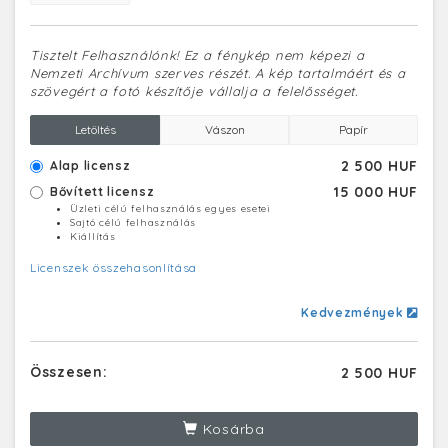
Tisztelt Felhasználónk! Ez a fénykép nem képezi a
Nemzeti Archívum szerves részét. A kép tartalmáért és a
szövegért a fotó készítője vállalja a felelősséget.
Letöltés
Vászon
Papír
2 500 HUF
Alap licensz
15 000 HUF
Bővített licensz
Üzleti célú felhasználás egyes esetei
Sajtó célú felhasználás
Kiállítás
Licenszek összehasonlítása
Kedvezmények
Összesen:
2 500 HUF
Kosárba