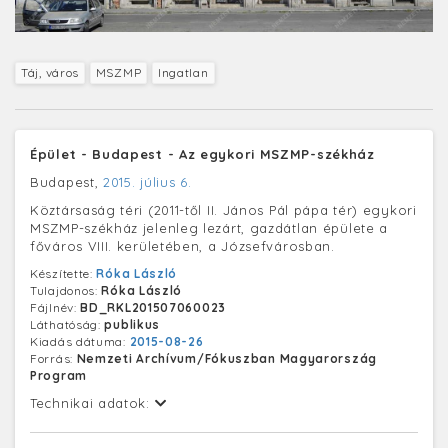
Táj, város
MSZMP
Ingatlan
Épület - Budapest - Az egykori MSZMP-székház
Budapest,
2015. július 6.
Köztársaság téri (2011-től II. János Pál pápa tér) egykori
MSZMP-székház jelenleg lezárt, gazdátlan épülete a
főváros VIII. kerületében, a Józsefvárosban.
Készítette:
Róka László
Tulajdonos:
Róka László
Fájlnév:
BD_RKL201507060023
Láthatóság:
publikus
Kiadás dátuma:
2015-08-26
Forrás:
Nemzeti Archívum/Fókuszban Magyarország
Program
Technikai adatok: