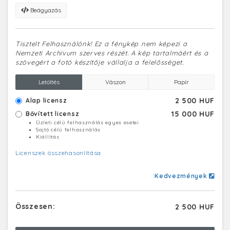
Beágyazás
Tisztelt Felhasználónk! Ez a fénykép nem képezi a
Nemzeti Archívum szerves részét. A kép tartalmáért és a
szövegért a fotó készítője vállalja a felelősséget.
Letöltés
Vászon
Papír
2 500 HUF
Alap licensz
15 000 HUF
Bővített licensz
Üzleti célú felhasználás egyes esetei
Sajtó célú felhasználás
Kiállítás
Licenszek összehasonlítása
Kedvezmények
Összesen:
2 500 HUF