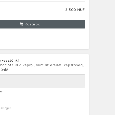
2 500 HUF
Kosárba
rkesztőnk!
mációt tud a képről, mint az eredeti képszöveg,
lünk!
ter
zükséges!