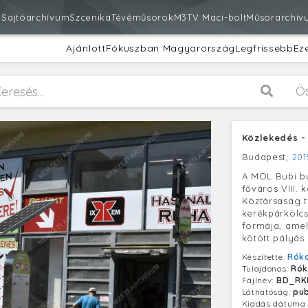
m
Sajtóarchívum
Szcenika
Tévéműsorok
M3
TV Maci-bolt
Műsorarchív
Ajánlott
Fókuszban Magyarország
Legfrissebb
Ez
Ö
Közlekedés -
Budapest,
201
A MOL Bubi b
főváros VIII. 
Köztársaság 
kerékpárkölc
formája, amel
kötött pályás
Készítette:
Róka
Tulajdonos:
Rók
Fájlnév:
BD_RK
Láthatóság:
pub
Kiadás dátuma