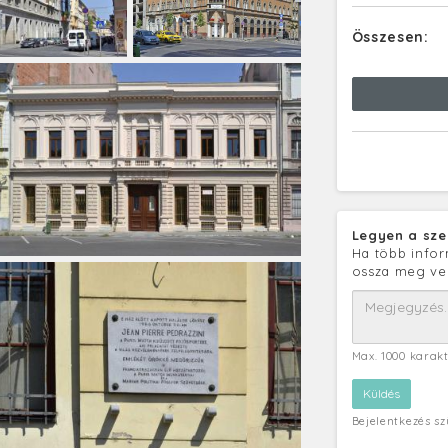
Összesen:
Legyen a sze
Ha több infor
ossza meg ve
Max. 1000 karak
Bejelentkezés s