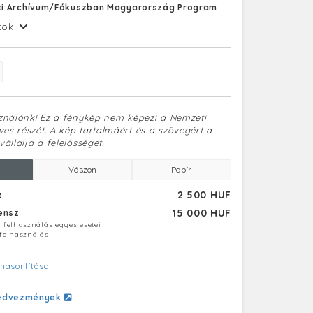
i Archívum/Fókuszban Magyarország Program
tok:
sználónk! Ez a fénykép nem képezi a Nemzeti
es részét. A kép tartalmáért és a szövegért a
vállalja a felelősséget.
Vászon
Papír
2 500 HUF
z
15 000 HUF
censz
ú felhasználás egyes esetei
 felhasználás
hasonlítása
edvezmények