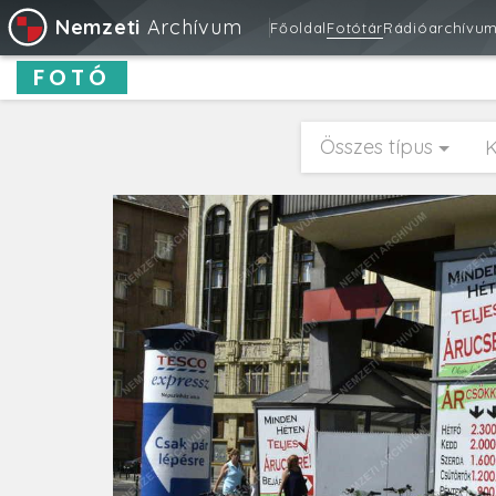
Nemzeti
Archívum
Főoldal
Fotótár
Rádióarchívu
FOTÓ
Összes típus