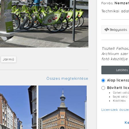
Forrás:
Nemzet
Technikai ada
Beágyazás
Tisztelt Felha
Archívum szerv
fotó készítője 
Jármű
Letöltés
Összes megtekintése
Alap licens
Bővített li
Üzleti cél
Sajtó célú
Kiállítás
Licenszek össze
K