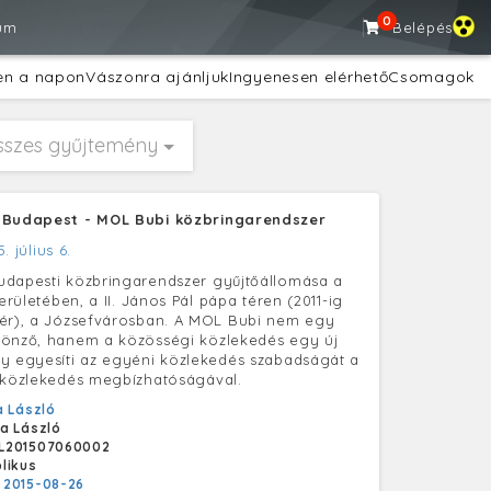
0
um
Belépés
en a napon
Vászonra ajánljuk
Ingyenesen elérhető
Csomagok
sszes gyűjtemény
 Budapest - MOL Bubi közbringarendszer
5. július 6.
udapesti közbringarendszer gyűjtőállomása a
kerületében, a II. János Pál pápa téren (2011-ig
tér), a Józsefvárosban. A MOL Bubi nem egy
sönző, hanem a közösségi közlekedés egy új
y egyesíti az egyéni közlekedés szabadságát a
 közlekedés megbízhatóságával.
 László
a László
L201507060002
likus
:
2015-08-26