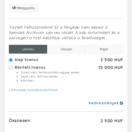
Beágyazás
Tisztelt Felhasználónk! Ez a fénykép nem képezi a
Nemzeti Archívum szerves részét. A kép tartalmáért és a
szövegért a fotó készítője vállalja a felelősséget.
Letöltés
Vászon
Papír
2 500 HUF
Alap licensz
15 000 HUF
Bővített licensz
Üzleti célú felhasználás egyes esetei
Sajtó célú felhasználás
Kiállítás
Licenszek összehasonlítása
Kedvezmények
Összesen:
2 500 HUF