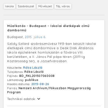
Iskola
Szobrászat
Művészet
Táj, város
Műalkotás - Budapest - Iskolai életképek című
dombormű
Budapest,
2015. július 6.
Sződy Szilárd szobrászművész 1913-ban készült Iskolai
életképek című domborműve a Deák Diák Általános
Iskola épületének homlokzatán a főváros VIII.
kerületében, a II. János Pál pápa téren (2011-ig
Köztársaság tér), a Józsefvárosban.
Készítette:
Róka László
Tulajdonos:
Róka László
Fájlnév:
BD_RKL201507060008
Láthatóság:
publikus
Kiadás dátuma:
2015-08-26
Forrás:
Nemzeti Archívum/Fókuszban Magyarország
Program
Technikai adatok: