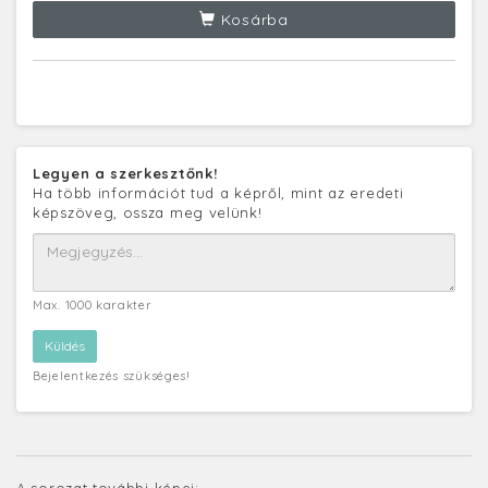
Kosárba
Legyen a szerkesztőnk!
Ha több információt tud a képről, mint az eredeti
képszöveg, ossza meg velünk!
Max. 1000 karakter
Bejelentkezés szükséges!
A sorozat további képei: