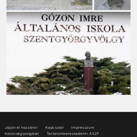
Jöjjön el hozzánk!
Kapcsolat
Impresszum
Közönségszolgálat
Tartalomkereskedelmi ÁSZF