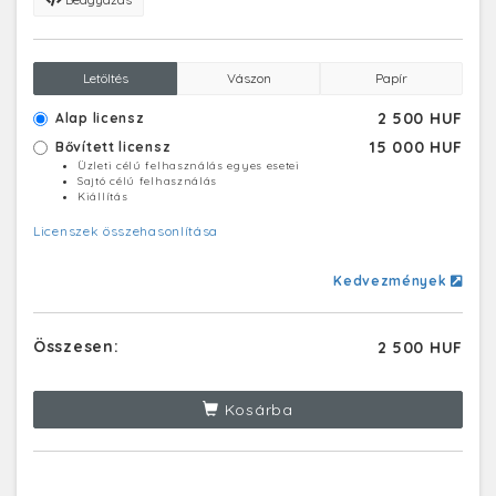
Letöltés
Vászon
Papír
2 500 HUF
Alap licensz
15 000 HUF
Bővített licensz
Üzleti célú felhasználás egyes esetei
Sajtó célú felhasználás
Kiállítás
Licenszek összehasonlítása
Kedvezmények
Összesen:
2 500 HUF
Kosárba