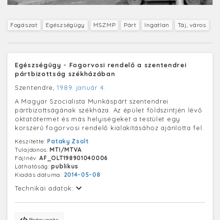
Fogászat
Egészségügy
MSZMP
Párt
Ingatlan
Táj, város
Egészségügy - Fogorvosi rendelő a szentendrei
pártbizottság székházában
Szentendre,
1989. január 4.
A Magyar Szocialista Munkáspárt szentendrei
pártbizottságának székháza. Az épület földszintjén lévő
oktatótermet és más helyiségeket a testület egy
korszerű fogorvosi rendelő kialakításához ajánlotta fel.
Készítette:
Pataky Zsolt
Tulajdonos:
MTI/MTVA
Fájlnév:
AF_OLT198901040006
Láthatóság:
publikus
Kiadás dátuma:
2014-05-08
Technikai adatok:
Beágyazás