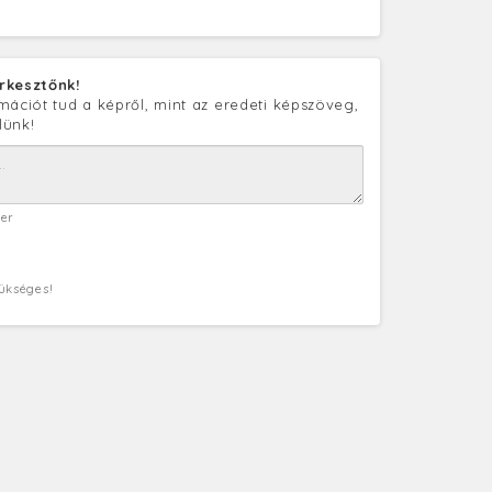
rkesztőnk!
mációt tud a képről, mint az eredeti képszöveg,
lünk!
ter
zükséges!