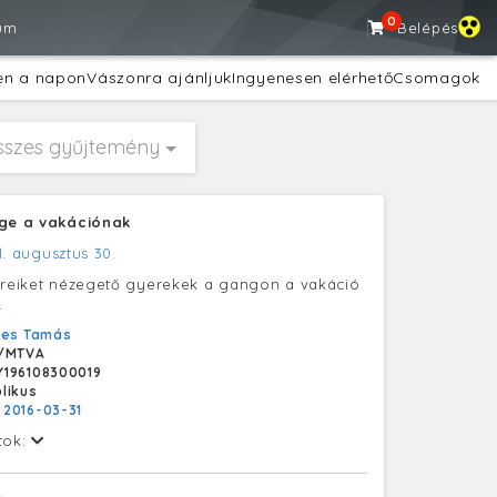
0
um
Belépés
en a napon
Vászonra ajánljuk
Ingyenesen elérhető
Csomagok
sszes gyűjtemény
ége a vakációnak
1. augusztus 30.
ereiket nézegető gyerekek a gangon a vakáció
.
yes Tamás
/MTVA
196108300019
likus
:
2016-03-31
tok: