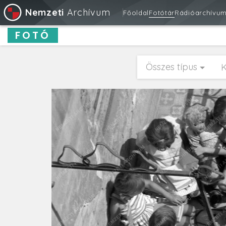
Nemzeti
Archívum
Főoldal
Fotótár
Rádióarchívu
FOTÓ
Összes típus