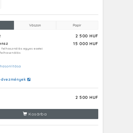
Vászon
Papír
2 500 HUF
z
15 000 HUF
censz
ú felhasználás egyes esetei
 felhasználás
hasonlítása
edvezmények
2 500 HUF
Kosárba