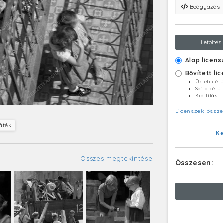
Beágyazás
Letöltés
Alap licens
Bővített li
Üzleti cél
Sajtó célú
Kiállítás
Licenszek össze
áték
K
Összes megtekintése
Összesen: