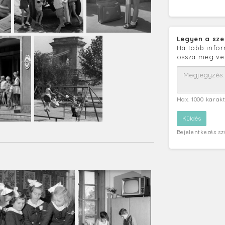
Legyen a sze
Ha több infor
ossza meg ve
Max. 1000 karak
Bejelentkezés s