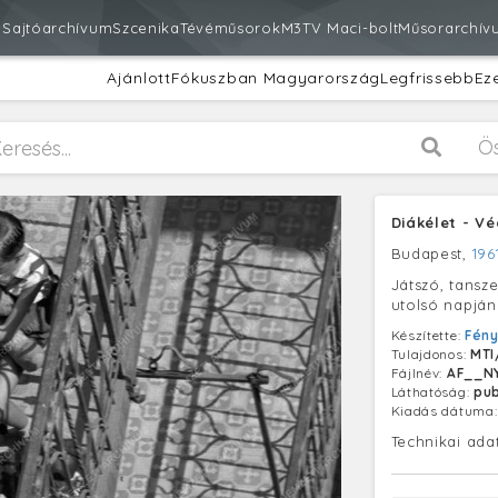
m
Sajtóarchívum
Szcenika
Tévéműsorok
M3
TV Maci-bolt
Műsorarchív
Ajánlott
Fókuszban Magyarország
Legfrissebb
Ez
Ö
Diákélet - V
Budapest,
196
Játszó, tansz
utolsó napján
Készítette:
Fén
Tulajdonos:
MTI
Fájlnév:
AF__NY
Láthatóság:
pub
Kiadás dátuma
Technikai ada