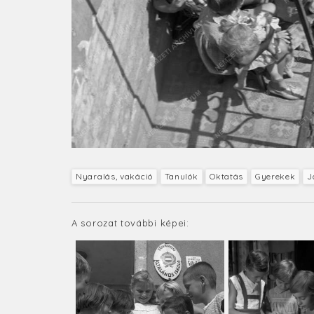
Nyaralás, vakáció
Tanulók
Oktatás
Gyerekek
J
A sorozat további képei: