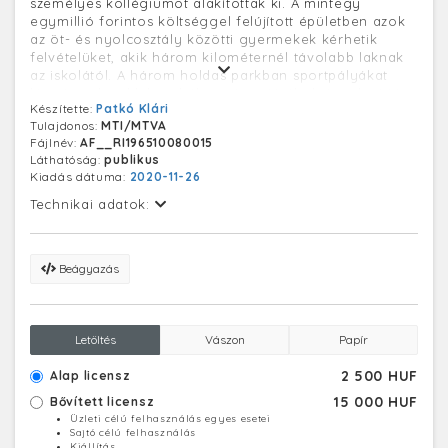
személyes kollégiumot alakítottak ki. A mintegy
egymillió forintos költséggel felújított épületben azok
az öt- és nyolcosztály közötti gyermekek kérhetik
felvételüket, akik három kilométernél távolabb laknak
az iskolától. A három holdas parkban sportpályákat
létesítettek, a klubszobában társasjátékok és televízió
Készítette:
Patkó Klári
áll a diákok rendelkezésére szabadidejükben.
Tulajdonos:
MTI/MTVA
A kastély egykori tulajdonosai a Boncompagni-
Fájlnév:
AF__RI196510080015
Ludovisi családból Arduina hercegné és San Martinod-i
Láthatóság:
publikus
Valperga Henrik gróf, Mayer János unokái voltak. A
Kiadás dátuma:
2020-11-26
Földművelésügyi miniszter 1946-ban a Boncompagni-
féle kastélyt iskola céljára adta át.
Technikai adatok:
Beágyazás
Letöltés
Vászon
Papír
2 500 HUF
Alap licensz
15 000 HUF
Bővített licensz
Üzleti célú felhasználás egyes esetei
Sajtó célú felhasználás
Kiállítás