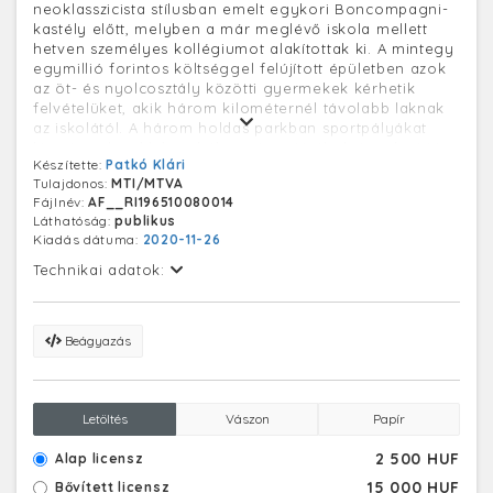
neoklasszicista stílusban emelt egykori Boncompagni-
kastély előtt, melyben a már meglévő iskola mellett
hetven személyes kollégiumot alakítottak ki. A mintegy
egymillió forintos költséggel felújított épületben azok
az öt- és nyolcosztály közötti gyermekek kérhetik
felvételüket, akik három kilométernél távolabb laknak
az iskolától. A három holdas parkban sportpályákat
létesítettek, a klubszobában társasjátékok és televízió
Készítette:
Patkó Klári
áll a diákok rendelkezésére szabadidejükben.
Tulajdonos:
MTI/MTVA
A kastély egykori tulajdonosai a Boncompagni-
Fájlnév:
AF__RI196510080014
Ludovisi családból Arduina hercegné és San Martinod-i
Láthatóság:
publikus
Valperga Henrik gróf, Mayer János unokái voltak. A
Kiadás dátuma:
2020-11-26
Földművelésügyi miniszter 1946-ban a Boncompagni-
féle kastélyt iskola céljára adta át.
Technikai adatok:
Beágyazás
Letöltés
Vászon
Papír
2 500 HUF
Alap licensz
15 000 HUF
Bővített licensz