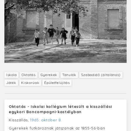
Iskola
Oktatás
Gyerekek
Tanulók
Szabadidő (általános)
Játék
Kiskorúak
Épületfelújítás
Oktatás - Iskolai kollégium létesült a kisszállási
egykori Boncompagni-kastélyban
Kisszállás,
1965. október 8.
Gyerekek futkároznak játszanak az 1855-56-ban