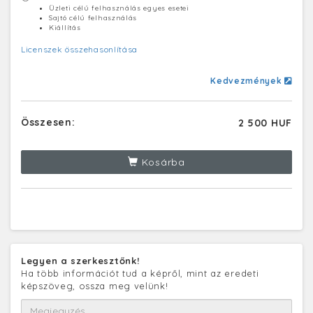
Üzleti célú felhasználás egyes esetei
Sajtó célú felhasználás
Kiállítás
Licenszek összehasonlítása
Kedvezmények
Összesen:
2 500 HUF
Kosárba
Legyen a szerkesztőnk!
Ha több információt tud a képről, mint az eredeti
képszöveg, ossza meg velünk!