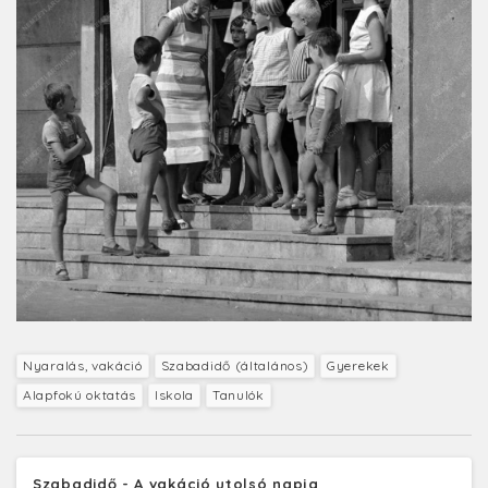
Nyaralás, vakáció
Szabadidő (általános)
Gyerekek
Alapfokú oktatás
Iskola
Tanulók
Szabadidő - A vakáció utolsó napja