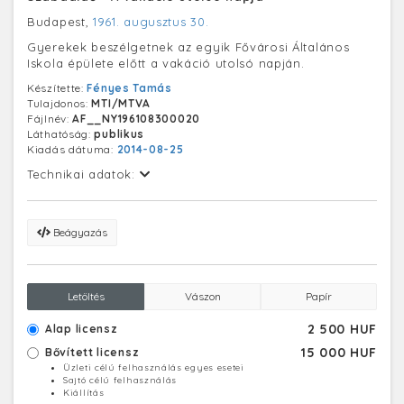
Budapest,
1961. augusztus 30.
Gyerekek beszélgetnek az egyik Fővárosi Általános
Iskola épülete előtt a vakáció utolsó napján.
Készítette:
Fényes Tamás
Tulajdonos:
MTI/MTVA
Fájlnév:
AF__NY196108300020
Láthatóság:
publikus
Kiadás dátuma:
2014-08-25
Technikai adatok:
Beágyazás
Letöltés
Vászon
Papír
2 500 HUF
Alap licensz
15 000 HUF
Bővített licensz
Üzleti célú felhasználás egyes esetei
Sajtó célú felhasználás
Kiállítás