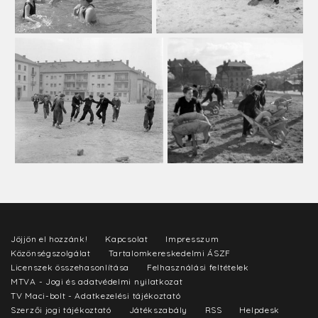
Jöjjön el hozzánk!
Kapcsolat
Impresszum
Közönségszolgálat
Tartalomkereskedelmi ÁSZF
Licenszek összehasonlítása
Felhasználási feltételek
MTVA - Jogi és adatvédelmi nyilatkozat
TV Maci-bolt - Adatkezelési tájékoztató
Szerzői jogi tájékoztató
Játékszabály
RSS
Helpdesk