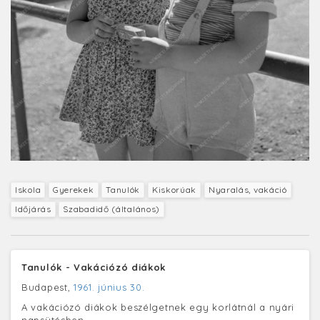
Iskola
Gyerekek
Tanulók
Kiskorúak
Nyaralás, vakáció
Időjárás
Szabadidő (általános)
Tanulók - Vakációzó diákok
Budapest,
1961. június 30.
A vakációzó diákok beszélgetnek egy korlátnál a nyári