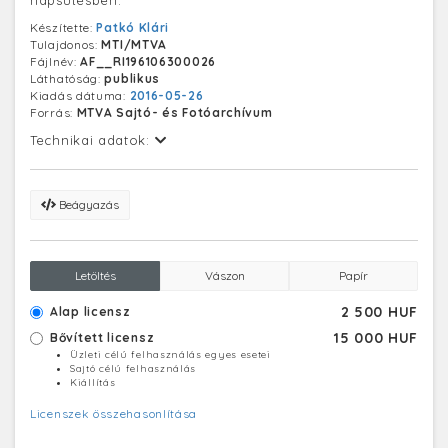
napsütésben.
Készítette:
Patkó Klári
Tulajdonos:
MTI/MTVA
Fájlnév:
AF__RI196106300026
Láthatóság:
publikus
Kiadás dátuma:
2016-05-26
Forrás:
MTVA Sajtó- és Fotóarchívum
Technikai adatok:
Beágyazás
Letöltés
Vászon
Papír
2 500 HUF
Alap licensz
15 000 HUF
Bővített licensz
Üzleti célú felhasználás egyes esetei
Sajtó célú felhasználás
Kiállítás
Licenszek összehasonlítása