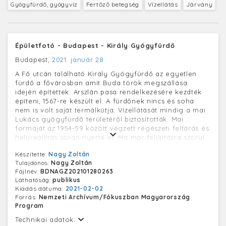
Gyógyfürdő, gyógyvíz
Fertőző betegség
Vízellátás
Járvány
Épületfotó - Budapest - Király Gyógyfürdő
Budapest,
2021. január 28.
A Fő utcán található Király Gyógyfürdő az egyetlen
fürdő a fővárosban amit Buda török megszállása
idején építettek. Arszlán pasa rendelkezésére kezdték
építeni, 1567-re készült el. A fürdőnek nincs és soha
nem is volt saját termálkútja. Vízellátását mindig a mai
Lukács gyógyfürdő területéről biztosították. Mai
formáját az 1954-59 között végzett régészeti feltárás és
helyreállítás során nyerte el. Ma már felújításra szorul.
A működő gyógyfürdőt a koronavírus terjedése miatt
Készítette:
Nagy Zoltán
2020 március 15-én bezárták.
Tulajdonos:
Nagy Zoltán
Fájlnév:
BDNAGZ202101280263
Láthatóság:
publikus
Kiadás dátuma:
2021-02-02
Forrás:
Nemzeti Archívum/Fókuszban Magyarország
Program
Technikai adatok: