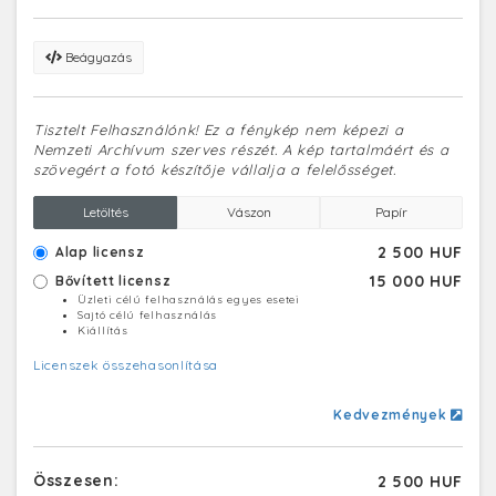
Beágyazás
Tisztelt Felhasználónk! Ez a fénykép nem képezi a
Nemzeti Archívum szerves részét. A kép tartalmáért és a
szövegért a fotó készítője vállalja a felelősséget.
Letöltés
Vászon
Papír
2 500 HUF
Alap licensz
15 000 HUF
Bővített licensz
Üzleti célú felhasználás egyes esetei
Sajtó célú felhasználás
Kiállítás
Licenszek összehasonlítása
Kedvezmények
Összesen:
2 500 HUF