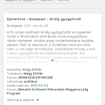
Épületfotó - Budapest - Király gyógyfürdő
Budapest,
2021. január 28.
A Fő utcán található Király gyógyfürdő az egyetlen
fürdő a fővárosban amit Buda török megszállása
idején építettek. Arszlán pasa rendelkezésére kezdték
építeni, 1567-re készült el. A fürdőnek nincs és soha
nem is volt saját termálkútja. Vízellátását mindig a mai
Lukács gyógyfürdő területéről biztosították. Mai
formáját az 1954-59 között végzett régészeti feltárás és
helyreállítás során nyerte el. Ma már felújításrsra
szorul. A működő gyógyfürdőt a koronavírus terjedése
Készítette:
Nagy Zoltán
miatt 2020 március 15-én bezárták.
Tulajdonos:
Nagy Zoltán
Fájlnév:
BDNAGZ202101280268
Láthatóság:
publikus
Kiadás dátuma:
2021-02-02
Forrás:
Nemzeti Archívum/Fókuszban Magyarország
Program
Technikai adatok: