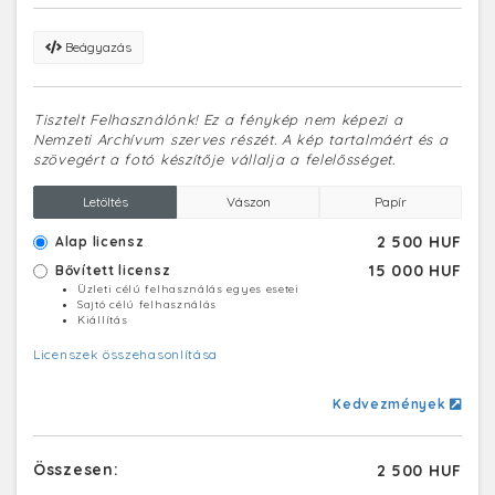
Beágyazás
Tisztelt Felhasználónk! Ez a fénykép nem képezi a
Nemzeti Archívum szerves részét. A kép tartalmáért és a
szövegért a fotó készítője vállalja a felelősséget.
Letöltés
Vászon
Papír
2 500 HUF
Alap licensz
15 000 HUF
Bővített licensz
Üzleti célú felhasználás egyes esetei
Sajtó célú felhasználás
Kiállítás
Licenszek összehasonlítása
Kedvezmények
Összesen:
2 500 HUF