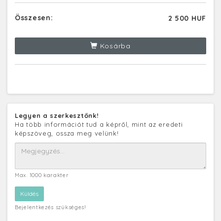
Összesen:
2 500 HUF
Kosárba
Legyen a szerkesztőnk!
Ha több információt tud a képről, mint az eredeti
képszöveg, ossza meg velünk!
Max. 1000 karakter
Bejelentkezés szükséges!