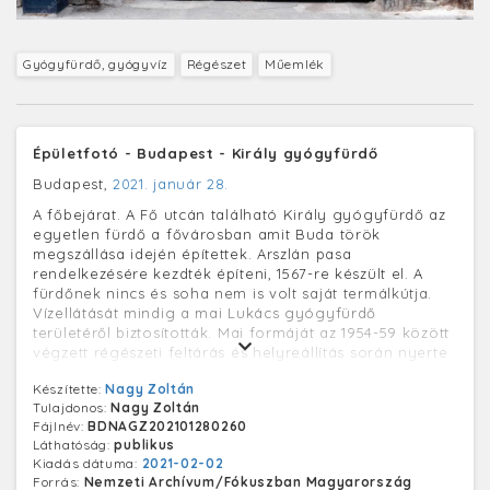
Gyógyfürdő, gyógyvíz
Régészet
Műemlék
Épületfotó - Budapest - Király gyógyfürdő
Budapest,
2021. január 28.
A főbejárat. A Fő utcán található Király gyógyfürdő az
egyetlen fürdő a fővárosban amit Buda török
megszállása idején építettek. Arszlán pasa
rendelkezésére kezdték építeni, 1567-re készült el. A
fürdőnek nincs és soha nem is volt saját termálkútja.
Vízellátását mindig a mai Lukács gyógyfürdő
területéről biztosították. Mai formáját az 1954-59 között
végzett régészeti feltárás és helyreállítás során nyerte
el. Ma már felújításrsra szorul. A működő gyógyfürdőt
Készítette:
Nagy Zoltán
a koronavírus terjedése miatt 2020 március 15-én
Tulajdonos:
Nagy Zoltán
bezárták.
Fájlnév:
BDNAGZ202101280260
Láthatóság:
publikus
Kiadás dátuma:
2021-02-02
Forrás:
Nemzeti Archívum/Fókuszban Magyarország