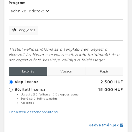
Program
Technikai adatok:
Beágyazás
Tisztelt Felhasználónk! Ez a fénykép nem képezi a
Nemzeti Archívum szerves részét. A kép tartalmáért és a
szövegért a fotó készítője vállalja a felelősséget.
Letöltés
Vászon
Papír
2 500 HUF
Alap licensz
15 000 HUF
Bővített licensz
Üzleti célú felhasználás egyes esetei
Sajtó célú felhasználás
Kiállítás
Licenszek összehasonlítása
Kedvezmények