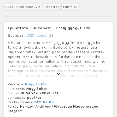
Gyógyfürdő, gyógyvíz
Régészet
Műemlék
Épületfotó - Budapest - Király gyógyfürdő
Budapest,
2021. január 28.
A Fő utcán található Király gyógyfürdő az egyetlen
fürdő a fővárosban amit Buda török megszállása
idején építettek. Arszlán pasa rendelkezésére kezdték
építeni, 1567-re készült el. A fürdőnek nincs és soha
nem is volt saját termálkútja. Vízellátását mindig a mai
Lukács gyógyfürdő területéről biztosították. Mai
formáját az 1954-59 között végzett régészeti feltárás és
helyreállítás során nyerte el. Ma már felújításrsra
szorul. A működő gyógyfürdőt a koronavírus terjedése
Készítette:
Nagy Zoltán
miatt 2020 március 15-én bezárták.
Tulajdonos:
Nagy Zoltán
Fájlnév:
BDNAGZ202101280264
Láthatóság:
publikus
Kiadás dátuma:
2021-02-02
Forrás:
Nemzeti Archívum/Fókuszban Magyarország
Program