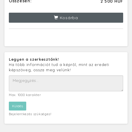
Összesen:
2 500 HUF
Kosárba
Legyen a szerkesztőnk!
Ha több információt tud a képről, mint az eredeti
képszöveg, ossza meg velünk!
Max. 1000 karakter
Bejelentkezés szükséges!