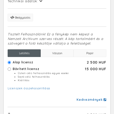
Technikai adatok:
Beágyazás
Tisztelt Felhasználónk! Ez a fénykép nem képezi a
Nemzeti Archívum szerves részét. A kép tartalmáért és a
szövegért a fotó készítője vállalja a felelősséget.
Letöltés
Vászon
Papír
2 500 HUF
Alap licensz
15 000 HUF
Bővített licensz
Üzleti célú felhasználás egyes esetei
Sajtó célú felhasználás
Kiállítás
Licenszek összehasonlítása
Kedvezmények