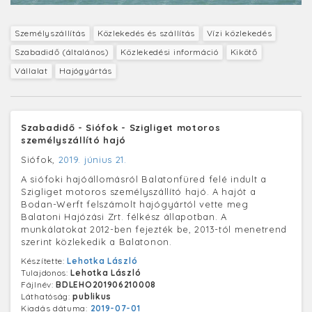
Személyszállítás
Közlekedés és szállítás
Vízi közlekedés
Szabadidő (általános)
Közlekedési információ
Kikötő
Vállalat
Hajógyártás
Szabadidő - Siófok - Szigliget motoros
személyszállító hajó
Siófok,
2019. június 21.
A siófoki hajóállomásról Balatonfüred felé indult a
Szigliget motoros személyszállító hajó. A hajót a
Bodan-Werft felszámolt hajógyártól vette meg
Balatoni Hajózási Zrt. félkész állapotban. A
munkálatokat 2012-ben fejezték be, 2013-tól menetrend
szerint közlekedik a Balatonon.
Készítette:
Lehotka László
Tulajdonos:
Lehotka László
Fájlnév:
BDLEHO201906210008
Láthatóság:
publikus
Kiadás dátuma:
2019-07-01