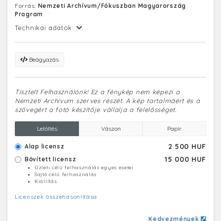
Forrás:
Nemzeti Archívum/Fókuszban Magyarország
Program
Technikai adatok:
Beágyazás
Tisztelt Felhasználónk! Ez a fénykép nem képezi a
Nemzeti Archívum szerves részét. A kép tartalmáért és a
szövegért a fotó készítője vállalja a felelősséget.
Letöltés
Vászon
Papír
2 500 HUF
Alap licensz
15 000 HUF
Bővített licensz
Üzleti célú felhasználás egyes esetei
Sajtó célú felhasználás
Kiállítás
Licenszek összehasonlítása
Kedvezmények