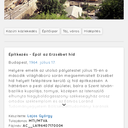
Közúti közlekedés
Építőipar
Táj, város
Hídépítés
Építkezés - Épül az Erzsébet híd
Budapest,
1964. július 17.
Helyére emelik az utolsó pályatestet július 15-én a
második világháború során megsemmisített Erzsébet
híd helyett felépítésre kerülő új híd építkezésén. A
háttérben a pesti oldal épületei, balra a Szent István-
bazilika kupolája, tornyai, középen az Istenszülő
elhunyta Nagyboldogasszony-székesegyház orosz
ortodox széktemplom és az Eötvös Loránd
Tudományegyetem Bölcsészetttudományi karának
épülete, az egykori Piarista Gimnázium épülete.
Készítette:
Lajos György
Tulajdonos:
MTI/MTVA
Fájlnév:
AC__LA196407170004