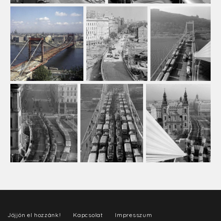
Jöjjön el hozzánk!
Kapcsolat
Impresszum