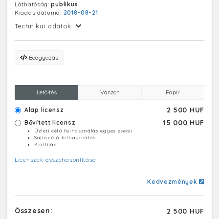
Láthatóság:
publikus
Kiadás dátuma:
2018-08-21
Technikai adatok:
Beágyazás
Letöltés
Vászon
Papír
2 500 HUF
Alap licensz
15 000 HUF
Bővített licensz
Üzleti célú felhasználás egyes esetei
Sajtó célú felhasználás
Kiállítás
Licenszek összehasonlítása
Kedvezmények
Összesen:
2 500 HUF