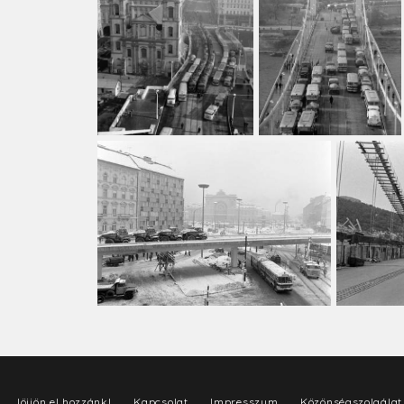
Jöjjön el hozzánk!
Kapcsolat
Impresszum
Közönségszolgálat