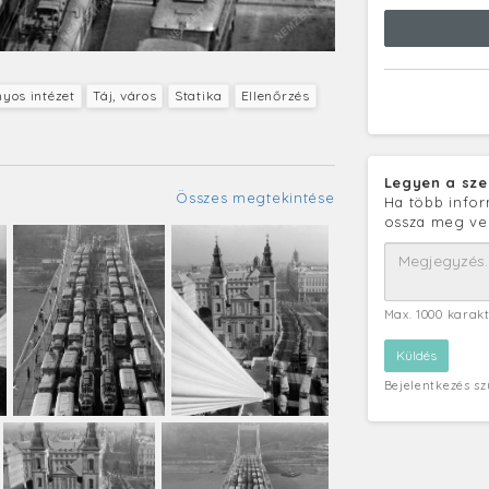
yos intézet
Táj, város
Statika
Ellenőrzés
Legyen a sze
Összes megtekintése
Ha több infor
ossza meg ve
Max. 1000 karak
Bejelentkezés s