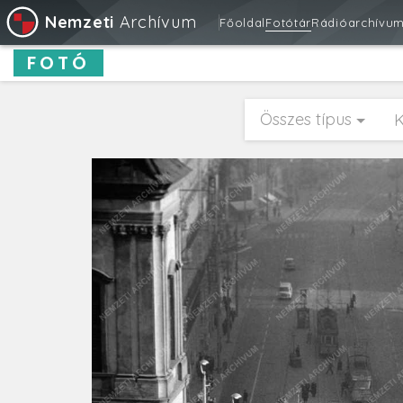
Nemzeti
Archívum
Főoldal
Fotótár
Rádióarchívu
FOTÓ
Összes típus