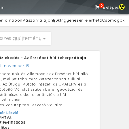
0
um
Belépés
en a napon
Vászonra ajánljuk
Ingyenesen elérhető
Csomagok
sszes gyűjtemény
Közlekedés - Az Erzsébet híd teherpróbája
4. november 15.
eherautók és villamosok az Erzsébet híd álló
, melyet több mint kétezer tonna súllyal
. Az Útügyi Kutató Intézet, az UVATERV és a
sútépítő Vállalat szakemberei geodéziai és
rőműszerekkel ellenőrizték a híd
 változásait.
és Vasútépítési Tervező Vállalat
ár László
/MTVA
196411150005
likus