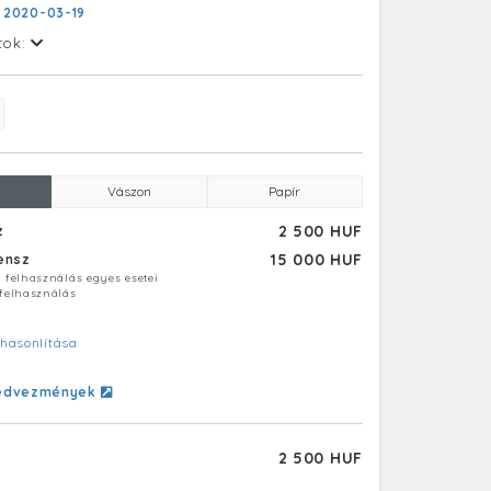
:
2020-03-19
tok:
Vászon
Papír
2 500 HUF
z
15 000 HUF
censz
ú felhasználás egyes esetei
 felhasználás
hasonlítása
edvezmények
2 500 HUF