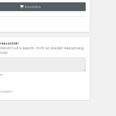
Kosárba
rkesztőnk!
mációt tud a képről, mint az eredeti képszöveg,
lünk!
ter
zükséges!