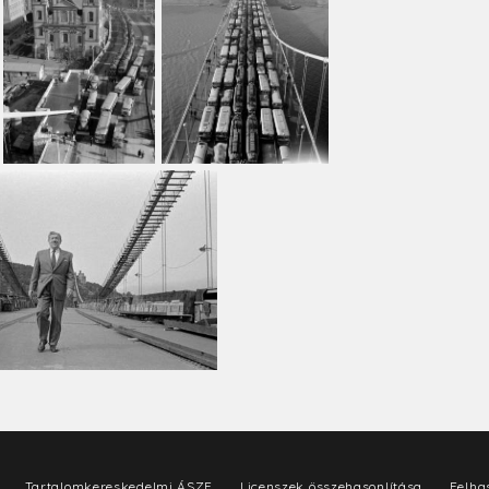
Tartalomkereskedelmi ÁSZF
Licenszek összehasonlítása
Felhas