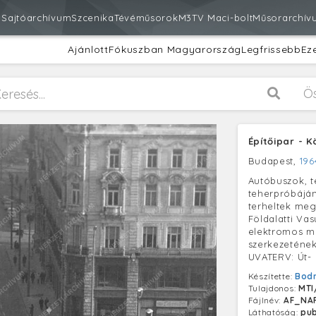
m
Sajtóarchívum
Szcenika
Tévéműsorok
M3
TV Maci-bolt
Műsorarchív
Ajánlott
Fókuszban Magyarország
Legfrissebb
Ez
Ö
Építőipar - 
Budapest,
196
Autóbuszok, t
teherpróbáján
terheltek meg
Földalatti Va
elektromos mé
szerkezetének
UVATERV: Út- 
Készítette:
Bodn
Tulajdonos:
MTI
Fájlnév:
AF_NAR
Láthatóság:
pub