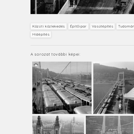
Közúti közlekedés
Építőipar
Vasútépítés
Tudomán
Hídépítés
A sorozat további képei: