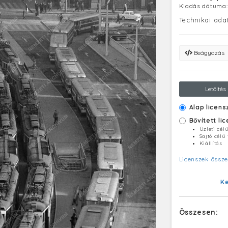
Kiadás dátuma
Technikai ada
Beágyazás
Letöltés
Alap licens
Bővített li
Üzleti cél
Sajtó célú
Kiállítás
Licenszek össze
K
Összesen: