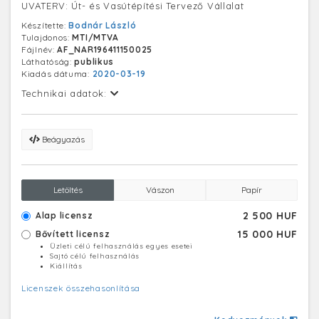
UVATERV: Út- és Vasútépítési Tervező Vállalat
Készítette:
Bodnár László
Tulajdonos:
MTI/MTVA
Fájlnév:
AF_NAR196411150025
Láthatóság:
publikus
Kiadás dátuma:
2020-03-19
Technikai adatok:
Beágyazás
Letöltés
Vászon
Papír
2 500 HUF
Alap licensz
15 000 HUF
Bővített licensz
Üzleti célú felhasználás egyes esetei
Sajtó célú felhasználás
Kiállítás
Licenszek összehasonlítása