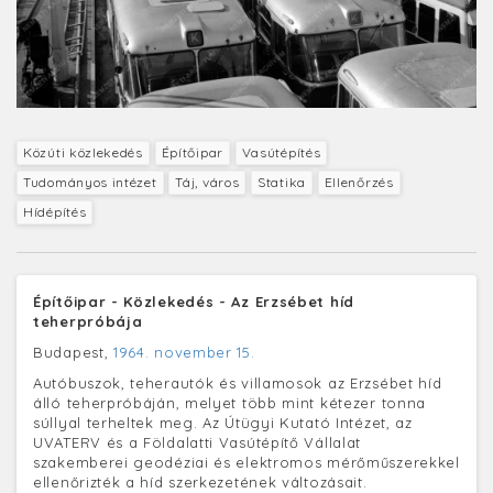
Közúti közlekedés
Építőipar
Vasútépítés
Tudományos intézet
Táj, város
Statika
Ellenőrzés
Hídépítés
Építőipar - Közlekedés - Az Erzsébet híd
teherpróbája
Budapest,
1964. november 15.
Autóbuszok, teherautók és villamosok az Erzsébet híd
álló teherpróbáján, melyet több mint kétezer tonna
súllyal terheltek meg. Az Útügyi Kutató Intézet, az
UVATERV és a Földalatti Vasútépítő Vállalat
szakemberei geodéziai és elektromos mérőműszerekkel
ellenőrizték a híd szerkezetének változásait.