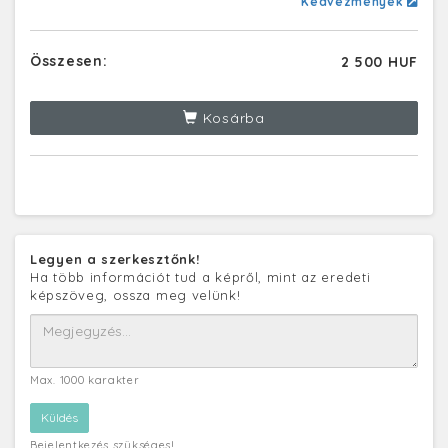
Kedvezmények
Összesen:
2 500 HUF
Kosárba
Legyen a szerkesztőnk!
Ha több információt tud a képről, mint az eredeti
képszöveg, ossza meg velünk!
Max. 1000 karakter
Bejelentkezés szükséges!