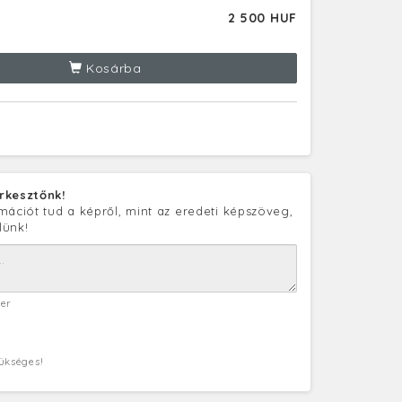
2 500 HUF
Kosárba
rkesztőnk!
mációt tud a képről, mint az eredeti képszöveg,
lünk!
ter
zükséges!