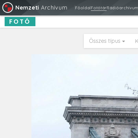
Nemzeti
Archívum
Főoldal
Fotótár
Rádióarchívu
FOTÓ
Összes típus