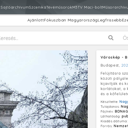
m
Sajtóarchívum
Szcenika
Tévéműsorok
M3
TV Maci-bolt
Műsorarchív
Ajánlott
Fókuszban Magyarország
Legfrissebb
Ez
Ö
Városkép - B
Budapest,
202
Felújításra sz
közúti pálya
kijavítják és 
korlátokat, a
és a kőfelület
Készítette:
Nagy
Tulajdonos:
Nag
Fájlnév:
BDNAG
Láthatóság:
pub
Kiadás dátuma
Forrás:
Nemzet