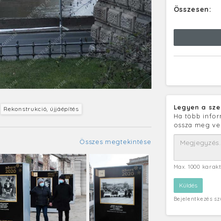
Összesen:
Legyen a sze
Rekonstrukció, újjáépítés
Ha több infor
ossza meg ve
Összes megtekintése
Max. 1000 karak
Bejelentkezés s