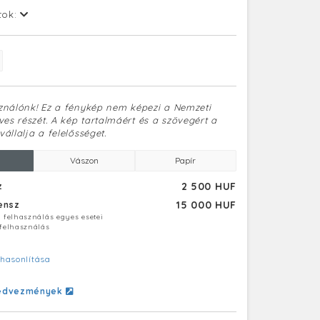
tok:
sználónk! Ez a fénykép nem képezi a Nemzeti
es részét. A kép tartalmáért és a szövegért a
vállalja a felelősséget.
Vászon
Papír
2 500 HUF
z
15 000 HUF
censz
ú felhasználás egyes esetei
 felhasználás
hasonlítása
edvezmények