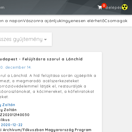
0
um
Belépés
en a napon
Vászonra ajánljuk
Ingyenesen elérhető
Csomagok
sszes gyűjtemény
udapest - Felújításra szorul a Lánchíd
0. december 14.
orul a Lánchíd. A híd felújítása során újjáépítik a
lemezt, a megmaradó acélszerkezeteket
korrózióvédelemmel látják el, restaurálják a
 kőoroszlánokat, a kőcímereket, a kőfeliratokat
eket.
 Zoltán
y Zoltán
Z202012140030
likus
:
2020-12-22
i Archívum/Fókuszban Magyarország Program