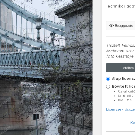
Technikai ada
Beágyazás
Tisztelt Felha
Archívum szerv
fotó készítője 
Letöltés
Alap licens
Bővített li
Üzleti cél
Sajtó célú
Kiállítás
Licenszek össze
K