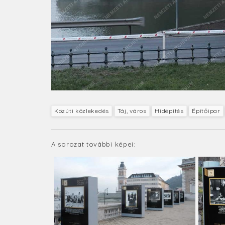
Közúti közlekedés
Táj, város
Hídépítés
Építőipar
A sorozat további képei: